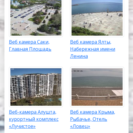
Веб камера Саки,
Веб камера Ялты,
Главная Площадь
Набережная имени
Ленина
Веб-камера Алушта,
Веб камера Крыма,
курортный комплекс
Рыбачье, Отель
«Лучистое»
«Ловец»