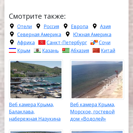
Смотрите также:
Отели
Россия
Европа
Азия
Северная Америка
Южная Америка
Африка
Санкт-Петербург
Сочи
Крым
Казань
Абхазия
Китай
Веб камера Крыма,
Веб камера Крыма,
Балаклава,
Морское, гостевой
набережная Назукина
дом «Водолей»