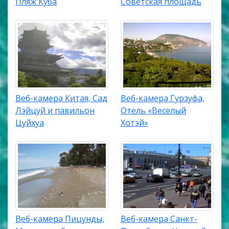
Пляж Куба
Советская площадь
Веб-камера Китая, Сад
Веб-камера Гурзуфа,
Лэйцуй и павильон
Отель «Веселый
Цуйхуа
Хотэй»
Веб-камера Пицунды,
Веб-камера Санкт-