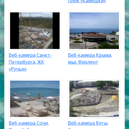
пляж «Камешки»
Веб-камера Санкт-
Веб-камера Крыма,
Петербурга, ЖК
мыс Фиолент
«Ручьи»
Веб-камера Сочи,
Веб-камера Ялты,