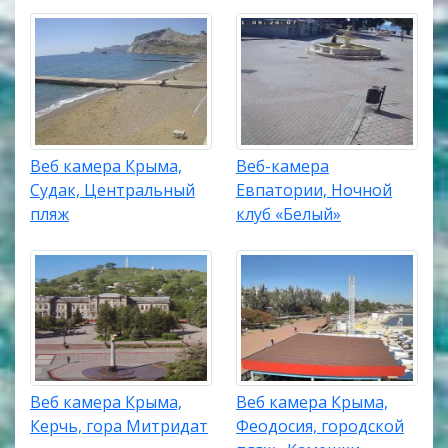
Веб камера Крыма,
Веб-камера
Судак, Центральный
Евпатории, Ночной
пляж
клуб «Белый»
Веб камера Крыма,
Веб камера Крыма,
Керчь, гора Митридат
Феодосия, городской