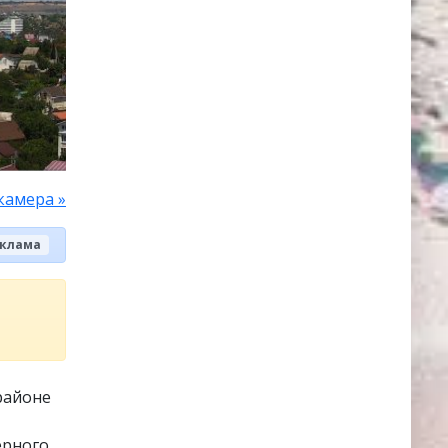
камера »
клама
районе
ерного