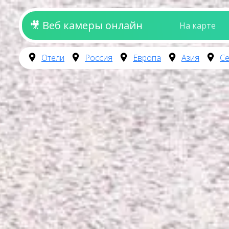
🎥 Веб камеры онлайн
На карте
Отели
Россия
Европа
Азия
Се