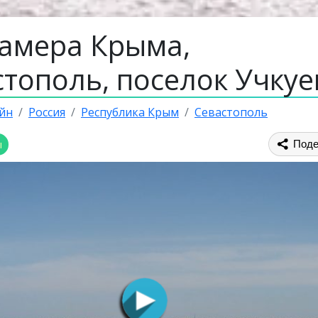
камера Крыма,
тополь, поселок Учкуе
йн
Россия
Республика Крым
Севастополь
ы
Поде