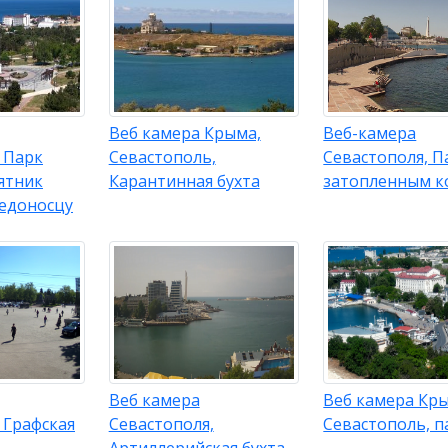
Веб камера Крыма,
Веб-камера
 Парк
Севастополь,
Севастополя, 
ятник
Карантинная бухта
затопленным к
едоносцу
Веб камера
Веб камера Кр
 Графская
Севастополя,
Севастополь, 