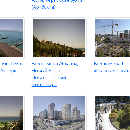
Артиллерийская бухта
(Артбухта)
очи, Пляж
Веб камера Абхазия,
Веб-камера Каз
«Актер»
Новый Афон,
«Квартал Сюит
Новоафонский
монастырь