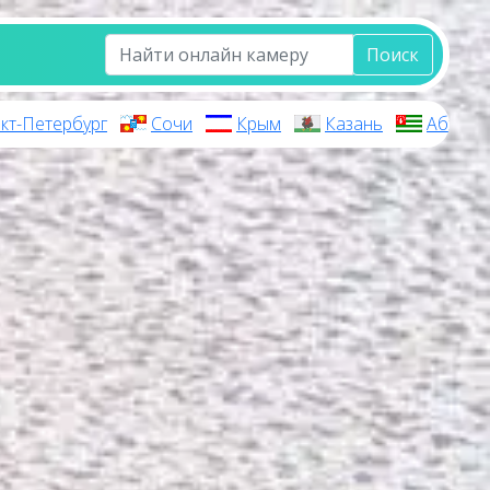
Поиск
кт-Петербург
Сочи
Крым
Казань
Абхази