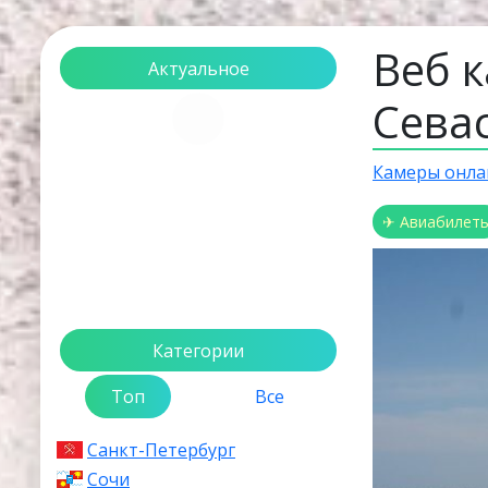
Веб 
Актуальное
Севас
Загрузка...
Камеры онла
✈ Авиабилет
Категории
Топ
Все
Санкт-Петербург
Сочи