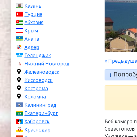
Казань
Турция
Абхазия
Крым
Анапа
Адлер
Геленджик
« Предыдуща
Нижний Новгород
Железноводск
Попроб
ℹ️
Кисловодск
Кострома
Коломна
Калининград
Екатеринбург
Хабаровск
Веб камера 
Севастополя 
Краснодар
Учкуевка — 