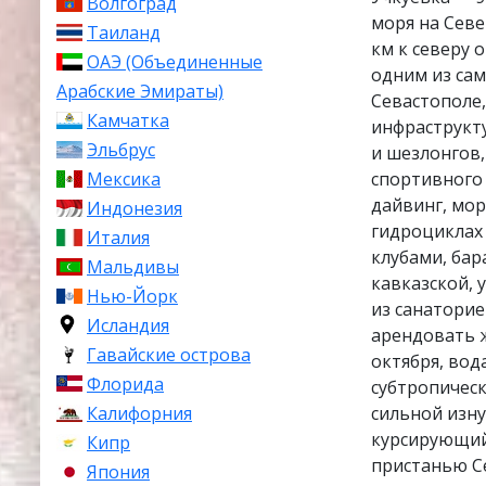
Волгоград
моря на Севе
Таиланд
км к северу 
ОАЭ (Объединенные
одним из сам
Арабские Эмираты)
Севастополе,
Камчатка
инфраструкту
Эльбрус
и шезлонгов,
Мексика
спортивного 
дайвинг, мор
Индонезия
гидроциклах 
Италия
клубами, бар
Мальдивы
кавказской, 
Нью-Йорк
из санаторие
Исландия
арендовать 
Гавайские острова
октября, вод
Флорида
субтропическ
Калифорния
сильной изн
курсирующий
Кипр
пристанью С
Япония