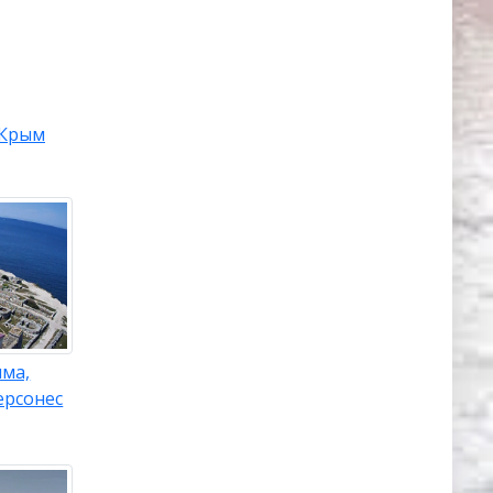
Крым
ыма,
ерсонес