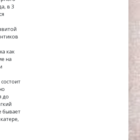
а, в 3
ся
азвитой
онтиков
ха как
ие на
и
 состоит
но
я до
ягкий
е бывает
катере,