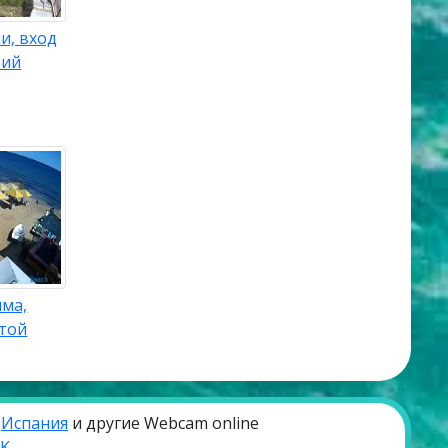
и, вход
рий
ыма,
отой
,
Испания
и другие Webcam online
VK