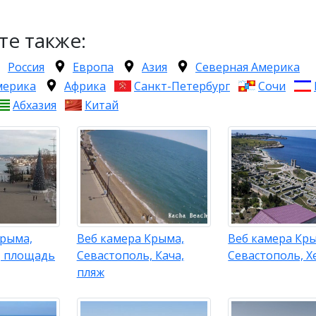
те также:
Россия
Европа
Азия
Северная Америка
мерика
Африка
Санкт-Петербург
Сочи
Абхазия
Китай
Крыма,
Веб камера Крыма,
Веб камера Кр
, площадь
Севастополь, Кача,
Севастополь, Х
пляж