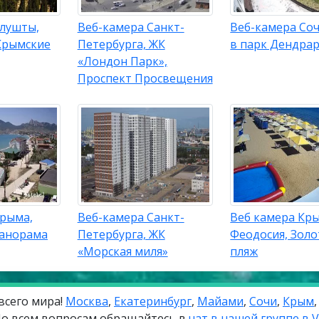
Алушты,
Веб-камера Санкт-
Веб-камера Соч
Крымские
Петербурга, ЖК
в парк Дендра
«Лондон Парк»,
Проспект Просвещения
Крыма,
Веб-камера Санкт-
Веб камера Кр
Панорама
Петербурга, ЖК
Феодосия, Зол
«Морская миля»
пляж
всего мира!
Москва
,
Екатеринбург
,
Майами
,
Сочи
,
Крым
о всем вопросам обращайтесь в
чат в нашей группе в 