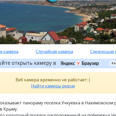
я камера
Случайная камера
Следующая 
уйте открыть камеру в
Ре
Веб камера временно не работает: (
Найти камеры рядом
показывает панораму поселка Учкуевка в Нахимовском 
в Крыму.
это курортный поселок расположенный на побережье Ч