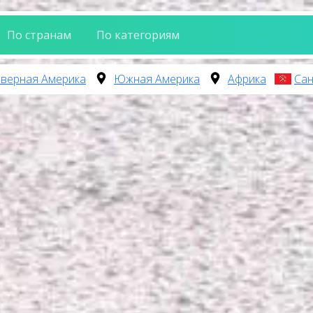
По странам
По категориям
верная Америка
Южная Америка
Африка
Сан