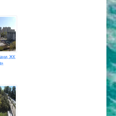
ани, ЖК
а»