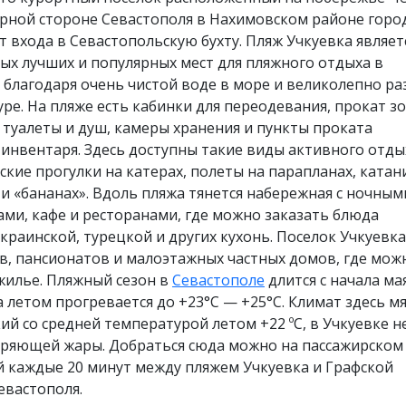
рной стороне Севастополя в Нахимовском районе город
от входа в Севастопольскую бухту. Пляж Учкуевка являет
ых лучших и популярных мест для пляжного отдыха в
 благодаря очень чистой воде в море и великолепно р
ре. На пляже есть кабинки для переодевания, прокат з
 туалеты и душ, камеры хранения и пункты проката
инвентаря. Здесь доступны такие виды активного отды
ские прогулки на катерах, полеты на парапланах, катан
и «бананах». Вдоль пляжа тянется набережная с ночным
ами, кафе и ресторанами, где можно заказать блюда
украинской, турецкой и других кухонь. Поселок Учкуевка
в, пансионатов и малоэтажных частных домов, где мож
жилье. Пляжный сезон в
Севастополе
длится с начала ма
а летом прогревается до +23°С — +25°С. Климат здесь м
ий со средней температурой летом +22 ºС, в Учкуевке н
уряющей жары. Добраться сюда можно на пассажирском 
 каждые 20 минут между пляжем Учкуевка и Графской
евастополя.