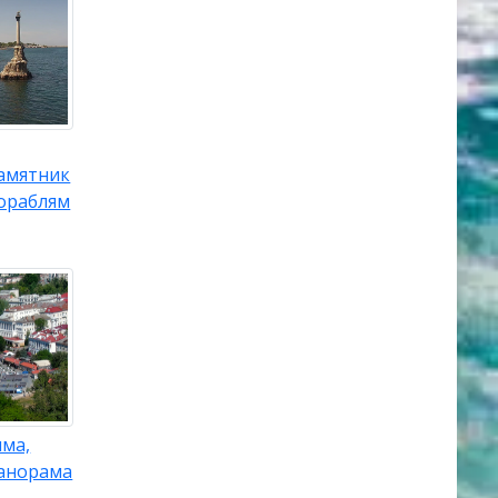
Памятник
ораблям
ыма,
панорама