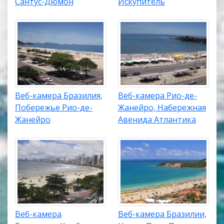
Сантус-Дюмон
Искупитель
Веб-камера Бразилия,
Веб-камера Рио-де-
Побережье Рио-де-
Жанейро, Набережная
Жанейро
Авенида Атлантика
Веб-камера
Веб-камера Бразилии,