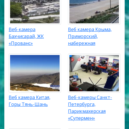
Веб-камера
Веб камера Крыма,
Бахчисарай, ЖК
Приморский,
«Прованс»
набережная
Веб камера Китая,
Веб-камеры Санкт-
Горы Тянь-Шань
Петербурга,
Парикмахерская
«Супермен»