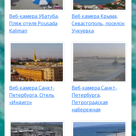
Веб-камера Убатуба,
Веб камера Крыма,
Пляж отеля Pousada
Севастополь, поселок
Kaliman
Учкуевка
Веб-камера Санкт-
Веб-камера Санкт-
Петербурга, Отель
Петербурга,
«Индиго»
Петроградская
набережная