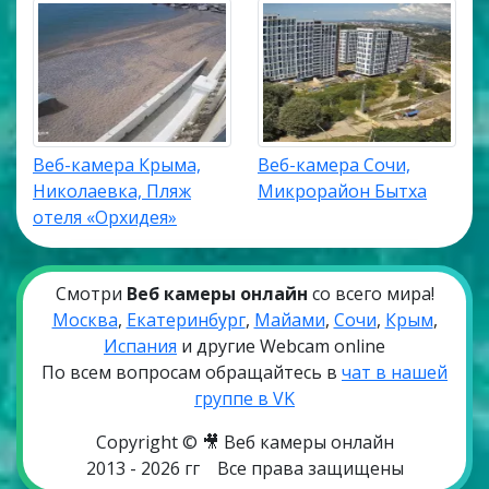
Веб-камера Крыма,
Веб-камера Сочи,
Николаевка, Пляж
Микрорайон Бытха
отеля «Орхидея»
Смотри
Веб камеры онлайн
со всего мира!
Москва
,
Екатеринбург
,
Майами
,
Сочи
,
Крым
,
Испания
и другие Webcam online
По всем вопросам обращайтесь в
чат в нашей
группе в VK
Copyright © 🎥 Веб камеры онлайн
2013 - 2026 гг
Все права защищены