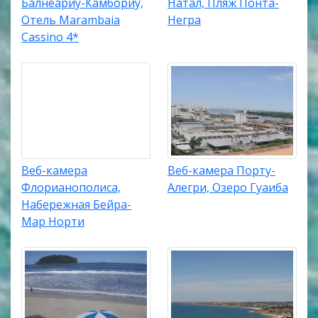
Балнеариу-Камбориу,
Натал, Пляж Понта-
Отель Marambaia
Негра
Cassino 4*
Веб-камера
Веб-камера Порту-
Флорианополиса,
Алегри, Озеро Гуаиба
Набережная Бейра-
Мар Норти