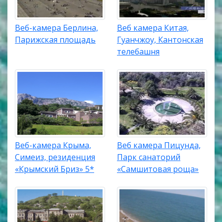
Веб-камера Берлина,
Веб камера Китая,
Парижская площадь
Гуанчжоу, Кантонская
телебашня
Веб-камера Крыма,
Веб камера Пицунда,
Симеиз, резиденция
Парк санаторий
«Крымский Бриз» 5*
«Самшитовая роща»