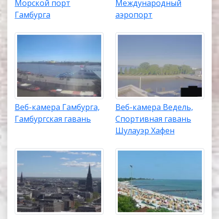
Морской порт
Международный
Гамбурга
аэропорт
Веб-камера Гамбурга,
Веб-камера Ведель,
Гамбургская гавань
Спортивная гавань
Шулауэр Хафен