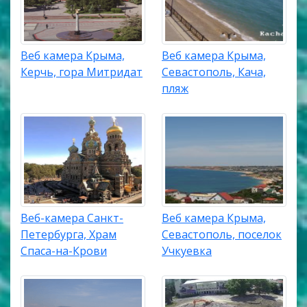
Веб камера Крыма,
Веб камера Крыма,
Керчь, гора Митридат
Севастополь, Кача,
пляж
Веб-камера Санкт-
Веб камера Крыма,
Петербурга, Храм
Севастополь, поселок
Спаса-на-Крови
Учкуевка