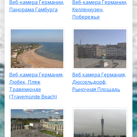
Веб-камера Германии,
Веб-камера Германии,
Панорама Гамбурга
Келленхузен,
Побережье
Веб-камера Германия,
Веб камера Германия,
Любек, Пляж
Дюссельдорф,
Травемюнде
Рыночная Площадь
(Travemünde Beach)