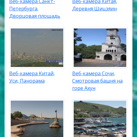
Веб-камера Санкт-
Веб-камера Китая,
Петербурга,
Деревня Шицзяин
Дворцовая площадь
Веб-камера Китай,
Веб-камера Сочи,
Уси, Панорама
Смотровая башня на
горе Ахун