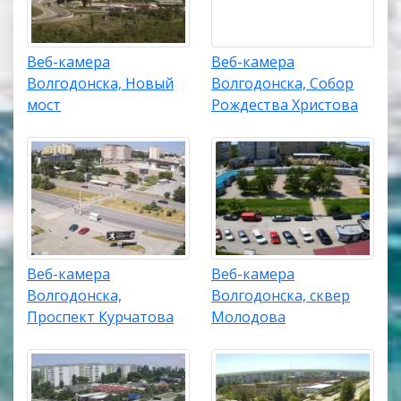
Веб-камера
Веб-камера
Волгодонска, Новый
Волгодонска, Собор
мост
Рождества Христова
Веб-камера
Веб-камера
Волгодонска,
Волгодонска, сквер
Проспект Курчатова
Молодова