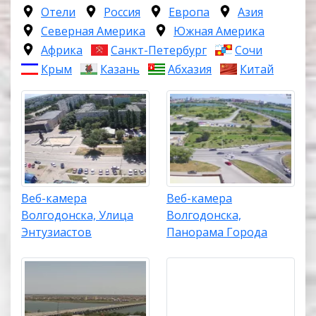
Отели
Россия
Европа
Азия
Северная Америка
Южная Америка
Африка
Санкт-Петербург
Сочи
Крым
Казань
Абхазия
Китай
Веб-камера
Веб-камера
Волгодонска, Улица
Волгодонска,
Энтузиастов
Панорама Города