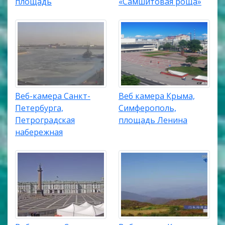
площадь
«Самшитовая роща»
Веб-камера Санкт-
Веб камера Крыма,
Петербурга,
Симферополь,
Петроградская
площадь Ленина
набережная