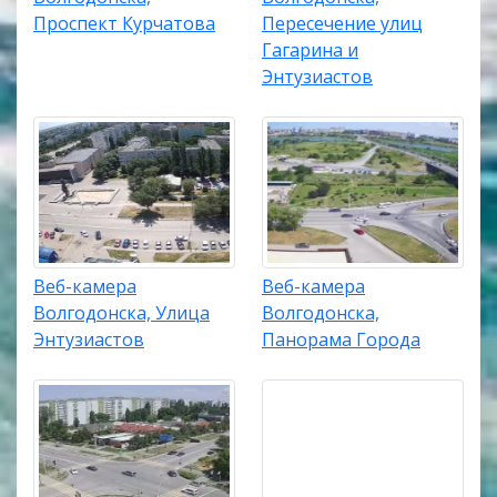
Проспект Курчатова
Пересечение улиц
Гагарина и
Энтузиастов
Веб-камера
Веб-камера
Волгодонска, Улица
Волгодонска,
Энтузиастов
Панорама Города