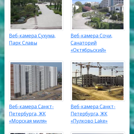
Веб-камера Сухума,
Веб-камера Сочи,
Парк Славы
Санаторий
«Октябрьский»
Веб-камера Санкт-
Веб-камера Санкт-
Петербурга, ЖК
Петербурга, ЖК
«Морская миля»
«Пулково Lake»