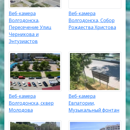
Веб-камера
Веб-камера
Волгодонска,
Волгодонска, Собор
Пересечение Улиц
Рождества Христова
Черникова и
Энтузиастов
Веб-камера
Веб-камера
Волгодонска, сквер
Евпатории,
Молодова
Музыкальный фонтан