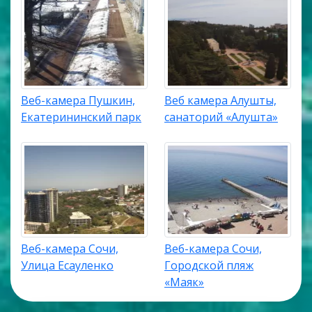
Веб-камера Пушкин,
Веб камера Алушты,
Екатерининский парк
санаторий «Алушта»
Веб-камера Сочи,
Веб-камера Сочи,
Улица Есауленко
Городской пляж
«Маяк»