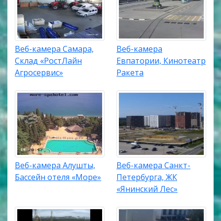
Веб-камера Самара,
Веб-камера
Склад «РостЛайн
Евпатории, Кинотеатр
Агросервис»
Ракета
Веб-камера Алушты,
Веб-камера Санкт-
Бассейн отеля «Море»
Петербурга, ЖК
«Янинский Лес»