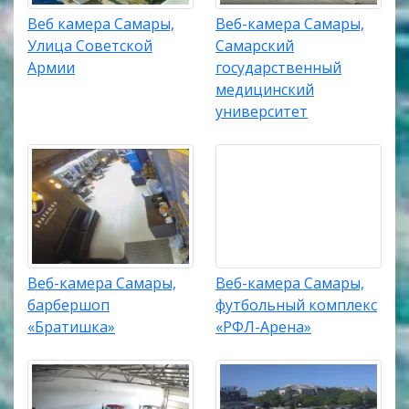
Веб камера Самары,
Веб-камера Самары,
Улица Советской
Самарский
Армии
государственный
медицинский
университет
Веб-камера Самары,
Веб-камера Самары,
барбершоп
футбольный комплекс
«Братишка»
«РФЛ-Арена»