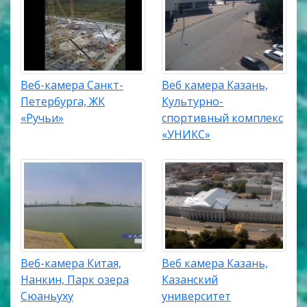
Веб-камера Санкт-
Веб камера Казань,
Петербурга, ЖК
Культурно-
«Ручьи»
спортивный комплекс
«УНИКС»
Веб-камера Китая,
Веб камера Казань,
Нанкин, Парк озера
Казанский
Сюаньуху
университет