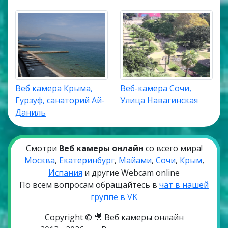
Веб камера Крыма,
Веб-камера Сочи,
Гурзуф, санаторий Ай-
Улица Навагинская
Даниль
Смотри
Веб камеры онлайн
со всего мира!
Москва
,
Екатеринбург
,
Майами
,
Сочи
,
Крым
,
Испания
и другие Webcam online
По всем вопросам обращайтесь в
чат в нашей
группе в VK
Copyright © 🎥 Веб камеры онлайн