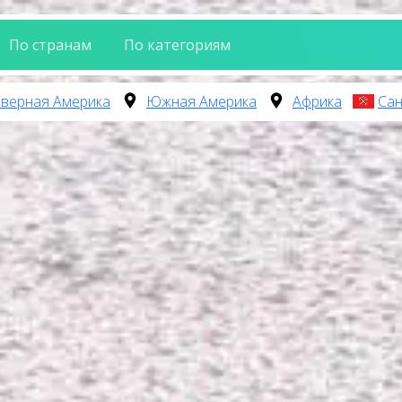
По странам
По категориям
верная Америка
Южная Америка
Африка
Сан