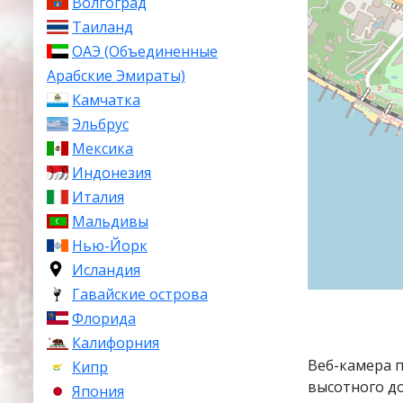
Волгоград
Таиланд
ОАЭ (Объединенные
Арабские Эмираты)
Камчатка
Эльбрус
Мексика
Индонезия
Италия
Мальдивы
Нью-Йорк
Исландия
Гавайские острова
Флорида
Калифорния
Веб-камера п
Кипр
высотного до
Япония