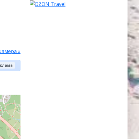
камера »
клама