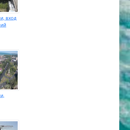
и, вход
рий
и,