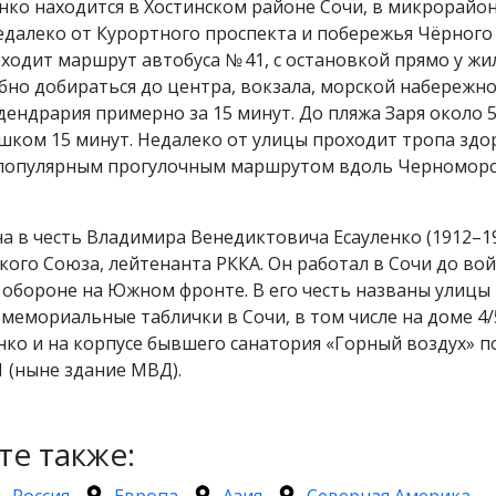
нко находится в Хостинском районе Сочи, в микрорайо
далеко от Курортного проспекта и побережья Чёрного
ходит маршрут автобуса № 41, с остановкой прямо у жи
но добираться до центра, вокзала, морской набережно
дендрария примерно за 15 минут. До пляжа Заря около 
шком 15 минут. Недалеко от улицы проходит тропа здо
популярным прогулочным маршрутом вдоль Черноморс
а в честь Владимира Венедиктовича Есауленко (1912–1
кого Союза, лейтенанта РККА. Он работал в Сочи до во
 обороне на Южном фронте. В его честь названы улицы
мемориальные таблички в Сочи, в том числе на доме 4/
нко и на корпусе бывшего санатория «Горный воздух» п
/1 (ныне здание МВД).
те также: