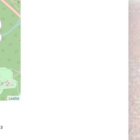
Leaflet
из