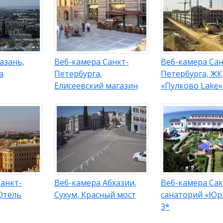
азань,
Веб-камера Санкт-
Веб-камера Сан
а
Петербурга,
Петербурга, ЖК
Елисеевский магазин
«Пулково Lake»
анкт-
Веб-камера Абхазии,
Веб-камера Сак
Отель
Сухум, Красный мост
санаторий «Ю
3*