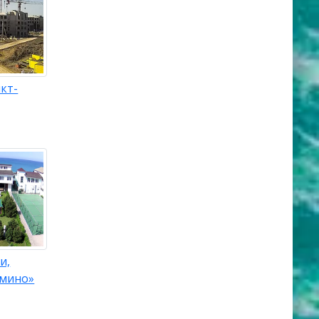
кт-
и,
рмино»