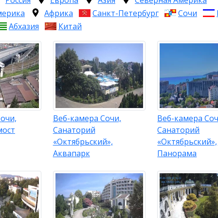
Россия
Европа
Азия
Северная Америка
мерика
Африка
Санкт-Петербург
Сочи
Абхазия
Китай
очи,
Веб-камера Сочи,
Веб-камера Соч
мост
Санаторий
Санаторий
«Октябрьский»,
«Октябрьский»,
Аквапарк
Панорама