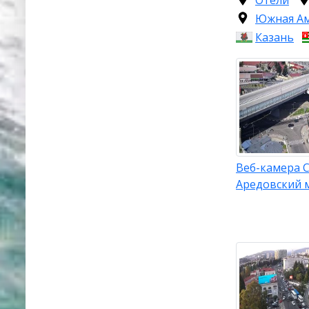
Отели
Южная А
Казань
Веб-камера С
Аредовский 