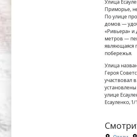
Улица Есауле
Приморье, не
По улице про
домов — удоб
«Ривьера» и 
метров — пе
являющаяся 
побережья.
Улица назван
Героя Советс
участвовал в
установлены 
улице Есауле
Есауленко, 1
Смотри