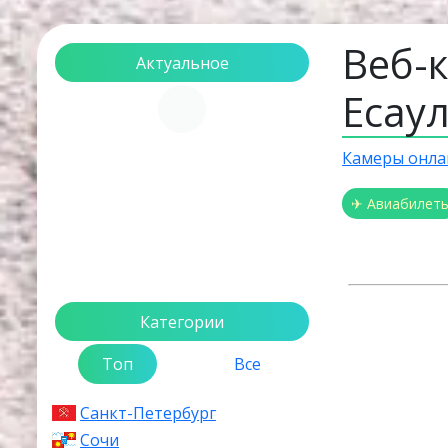
Веб-
Актуальное
Есау
Загрузка...
Камеры онла
✈ Авиабилет
Категории
Топ
Все
Санкт-Петербург
Сочи