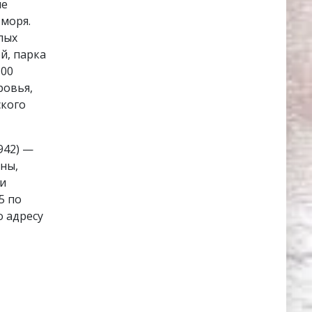
не
 моря.
лых
й, парка
500
ровья,
кого
942) —
йны,
 и
5 по
о адресу