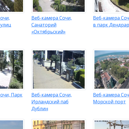
очи,
Веб-камера Сочи,
Веб-камера Соч
 улиц
Санаторий
в парк Дендра
«Октябрьский»
очи, Парк
Веб-камера Сочи,
Веб-камера Соч
Ирландский паб
Морской порт
Дублин