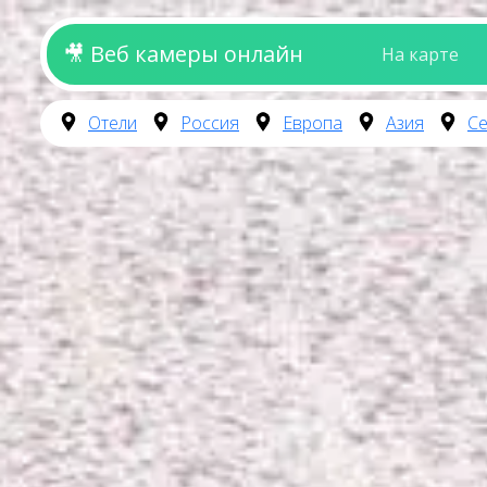
🎥 Веб камеры онлайн
На карте
Отели
Россия
Европа
Азия
Се