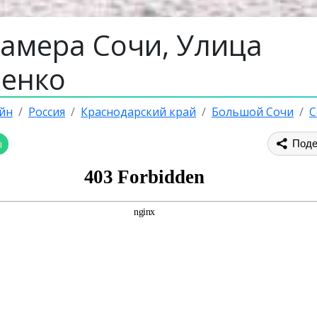
камера Сочи, Улица
ленко
йн
Россия
Краснодарский край
Большой Сочи
С
ы
Поде