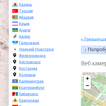
Казань
Турция
Абхазия
Крым
Анапа
Адлер
« Предыдуща
Геленджик
Попроб
Нижний Новгород
ℹ️
Железноводск
Веб каме
Кисловодск
Кострома
Коломна
+
Калининград
−
Екатеринбург
Хабаровск
Краснодар