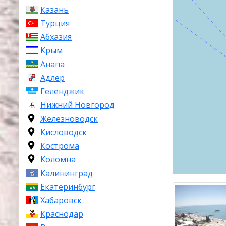
Черного моря
Казань
юго-востоку 
Турция
Москвы
. Соч
Абхазия
самым протяж
Крым
Его площадь с
Анапа
второй по ве
Адлер
является адм
Геленджик
Сочи, известн
Нижний Новгород
Железноводск
Большой Сочи
Лазаревский
.
Кисловодск
Кострома
Город был осн
Коломна
Александрия 
Калининград
годов. Сегодн
Екатеринбург
и туристическ
международный
Хабаровск
Хоста, Лазаре
Краснодар