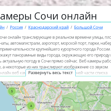
камеры Сочи онлайн
йн
Россия
Краснодарский край
Большой Сочи
очи онлайн транслирующие в реальном времени улицы, пл
наты, автомагистрали, аэропорт, морской порт, парки, наб
опримечательности крупнейшего курортного города России
окажут панорамные виды города, окружающую его природу 
ь актуальную погоду в Сочи прямо сейчас. Веб камеры раб
 а некоторые из них транслируют изображение со звуком.
Развернуть весь текст
нлайн веб камеры располагаются в верхней части списка
Карта онлайн веб камер покажет точное местоположение к
Сочи.
5
ая информация о Сочи
4
рупнейший курортный город России, расположенный на по