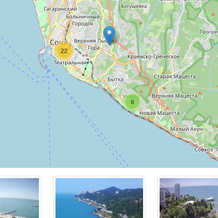
 в Краснодарском крае, недалеко от границы с
Абхазией
, в
от
Краснодара
, в 550 км к югу от
Ростова-на-Дону
и в 1600 км
и тянется вдоль Черноморского побережья на 150 км и явл
енным городом в Европе.
22
оставляет 177 км², в нем проживают около 466 тысяч челов
личине города Краснодарского края после Краснодара. Соч
инистративным центром муниципального образования горо
ый как Большой Сочи с населением уже более 564 тысячи ж
6
 поделен на 4 района: Центральный,
Адлерский
, Хостинский
ован 21 апреля 1838 года в устье реки Сочи на месте фор
— военного поселения времен Кавказской войны 1817 — 1
я это один из крупнейших экономических, культурных, тран
их центров на юго-западе России. В городе находится
 аэропорт Сочи, а также целых шесть ЖД вокзалов: Сочи, 
вское, Лоо и Красная Поляна.