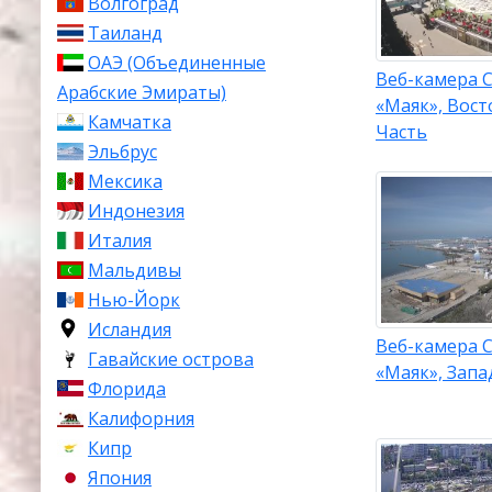
Волгоград
Сочи известе
Таиланд
культурными 
ОАЭ (Объединенные
растительнос
Веб-камера С
Арабские Эмираты)
великолепной
«Маяк», Вост
Большого Соч
Камчатка
Часть
санаториев и
Эльбрус
курортной «ст
Мексика
Индонезия
Климат
Италия
Мальдивы
В Сочи влажн
Нью-Йорк
продолжитель
сентябрь.
Исландия
Веб-камера С
Гавайские острова
Самый холодны
«Маяк», Запа
Флорида
жаркий — авгу
Калифорния
Главный Кавка
Кипр
делает отдых 
Япония