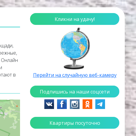
Кликни на удачу!
ощади,
ережные,
. Онлайн
и
отают в
Перейти на случайную веб-камеру
Подпишись на наши соцсети
аждой
Квартиры посуточно
бережье