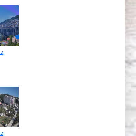
ные
кусства,
растений
орья,
почти 50
и,
ая
рского
вляется
,
й зал
чи. Он
 в
и,