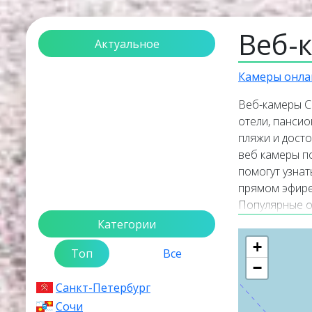
Веб-
Актуальное
Загрузка...
Камеры онла
Веб-камеры С
отели, пансио
пляжи и дост
веб камеры п
помогут узнат
прямом эфире,
Популярные о
трансляций. 
Категории
веб камеры в 
+
Топ
Все
Кратк
−
Санкт-Петербург
Сочи
— это к
Сочи