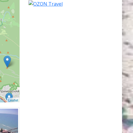
 250 км к
 к югу от
яется
ек. Это
и
д-курорт
ителей.
 и
поста
864
Leaflet
спортных
Адлер,