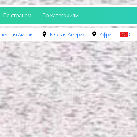
По странам
По категориям
верная Америка
Южная Америка
Африка
Сан