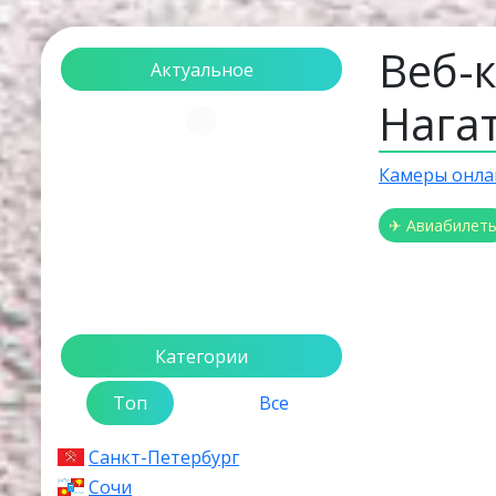
Веб-
Актуальное
Нага
Загрузка...
Камеры онла
✈ Авиабилет
Категории
Топ
Все
Санкт-Петербург
Сочи