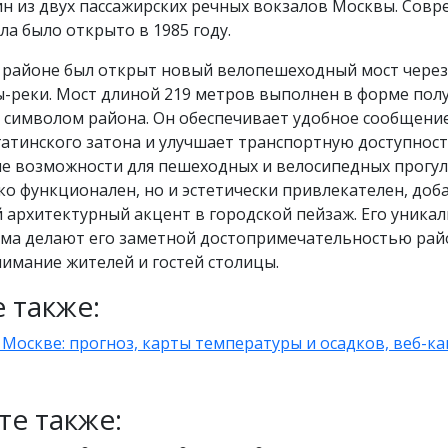
н из двух пассажирских речных вокзалов Москвы. Сов
ла было открыто в 1985 году.​
в районе был открыт новый велопешеходный мост через
ы-реки. Мост длиной 219 метров выполнен в форме пол
м символом района. Он обеспечивает удобное сообщени
атинского затона и улучшает транспортную доступност
е возможности для пешеходных и велосипедных прогул
ко функционален, но и эстетически привлекателен, доб
 архитектурный акцент в городской пейзаж. Его уника
рма делают его заметной достопримечательностью рай
имание жителей и гостей столицы.
 также:
 Москве: прогноз, карты температуры и осадков, веб-к
те также: