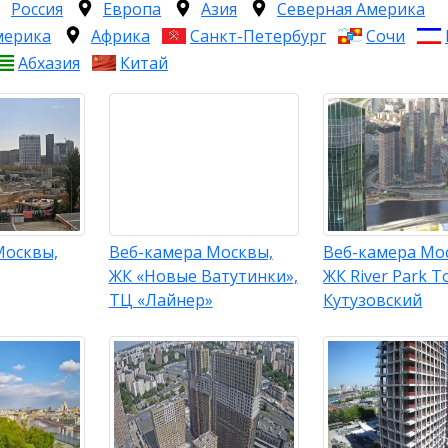
Россия
Европа
Азия
Северная Америка
мерика
Африка
Санкт-Петербург
Сочи
Абхазия
Китай
Москвы,
Веб-камера Москвы,
Веб-камера Мо
ЖК «Новые Ватутинки»,
ЖК River Park T
ТЦ «Лайнер»
Кутузовский