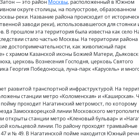
 Затон — это район
Москвы
, расположенный в Южном
ивном округе столицы, на полуострове, образованном
сквы-реки. Название района происходит от историчес
ственной заводи реки), использовавшегося для стоянки 
в. В прошлом эта территория была известна как село Н
следствии стало частью Москвы. На территории района
акие достопримечательности, как живописный парк
» с храмом Казанской иконы Божией Матери, Дьяковски
юха, церковь Вознесения Господня, церковь Святого
ка Георгия Победоносца, луна-парк «Карусель» и мног
ает развитой транспортной инфраструктурой. На терри
оложены станции метро «Коломенская» и «Каширская». 
 пойму проходит Нагатинский метромост, по которому
оезда Замоскворецкой линии Московского метрополите
ли открыты станции метро «Кленовый бульвар» и «Нага
шой кольцевой линии. По району проходят трамвайные
7 и № 49.​ В Нагатинской пойме находится Южный реч