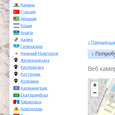
Казань
Турция
Абхазия
Крым
Анапа
Адлер
« Предыдуща
Геленджик
Попроб
Нижний Новгород
ℹ️
Железноводск
Веб каме
Кисловодск
Кострома
Коломна
+
Калининград
−
Екатеринбург
Хабаровск
Краснодар