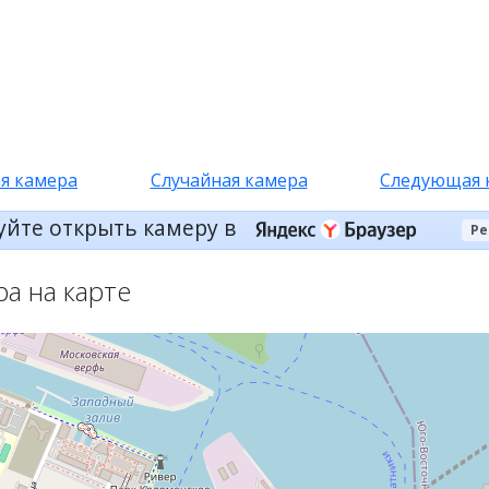
я камера
Случайная камера
Следующая 
уйте открыть камеру в
Ре
ра на карте