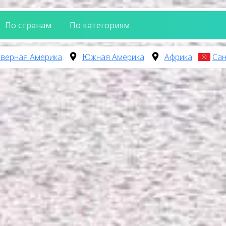
По странам
По категориям
верная Америка
Южная Америка
Африка
Сан