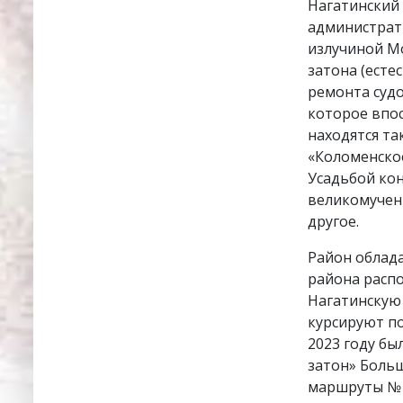
Нагатинский
администрат
излучиной Мо
затона (есте
ремонта судо
которое впо
находятся т
«Коломенское
Усадьбой кон
великомучени
другое.
Район облад
района расп
Нагатинскую
курсируют п
2023 году бы
затон» Боль
маршруты № 4