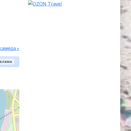
камера »
клама