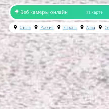
🎥 Веб камеры онлайн
На карте
Отели
Россия
Европа
Азия
Се