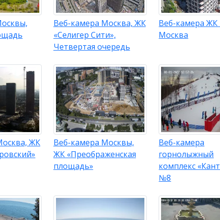
Москвы,
Веб-камера Москва, ЖК
Веб-камера ЖК 
ощадь
«Селигер Сити»,
Москва
Четвертая очередь
Москва, ЖК
Веб-камера Москвы,
Веб-камера
ровский»
ЖК «Преображенская
горнолыжный
площадь»
комплекс «Кант
№8