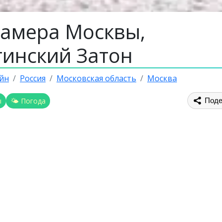
камера Москвы,
тинский Затон
йн
Россия
Московская область
Москва
ы
🌤 Погода
Поде