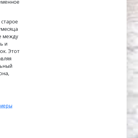
ременное
 старое
умесяца
е между
ь и
ок. Этот
авляя
льный
она,
амеры