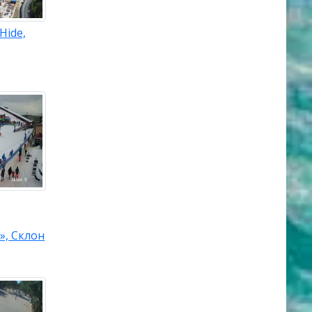
Hide,
», Склон