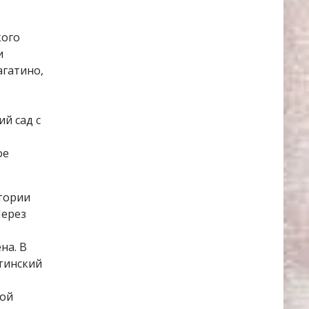
кого
и
агатино,
й сад с
ое
тории
Через
на. В
тинский
ной