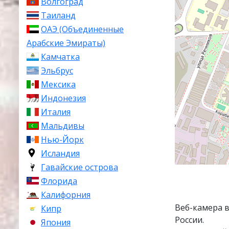
Волгоград
Таиланд
ОАЭ (Объединенные
Арабские Эмираты)
Камчатка
Эльбрус
Мексика
Индонезия
Италия
Мальдивы
Нью-Йорк
Исландия
Гавайские острова
Флорида
Калифорния
Веб-камера 
Кипр
России.
Япония