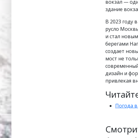
вокзал — оди
здание вокза
В 2023 году 
русло Москв
и стал новы
берегами Наг
создает новы
мост не толь
современный
дизайн и фо
привлекая вн
Читайте
Погода в
Смотри