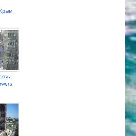
Крым
сквы,
owers