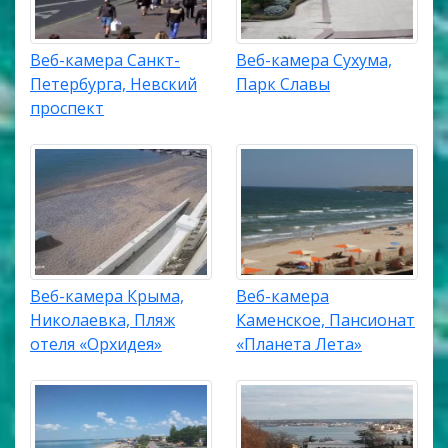
Веб-камера Санкт-
Веб-камера Сухума,
Петербурга, Невский
Парк Славы
проспект
Веб-камера Крыма,
Веб-камера
Николаевка, Пляж
Каменское, Пансионат
отеля «Орхидея»
«Планета Лета»