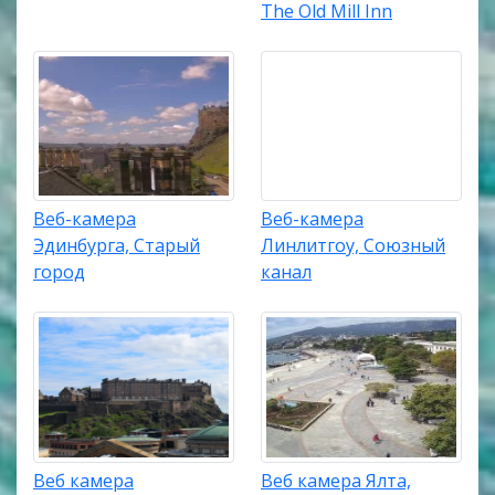
The Old Mill Inn
Веб-камера
Веб-камера
Эдинбурга, Старый
Линлитгоу, Союзный
город
канал
Веб камера
Веб камера Ялта,