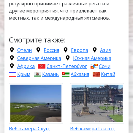
регулярно принимает различные регаты и
другие мероприятия, что привлекает как
местных, так и международных яхтсменов.
Смотрите также:
Отели
Россия
Европа
Азия
Северная Америка
Южная Америка
Африка
Санкт-Петербург
Сочи
Крым
Казань
Абхазия
Китай
Веб-камера Скун,
Веб камера Глазго,