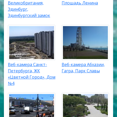
Великобритания,
Площадь Ленина
Эдинбург,
Эдинбургский замок
Веб-камера Санкт-
Веб-камера Абхазии,
Петербурга, ЖК
Гагра, Парк Славы
«Цветной Город», Дом
№4