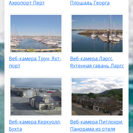
Аэропорт Перт
Площадь Георга
Веб-камера Трун, Яхт-
Веб-камера Ларгс,
порт
Яхтенная гавань Ларгс
Веб-камера Керкуолл,
Веб-камера Питлохри,
Бухта
Панорама из отеля