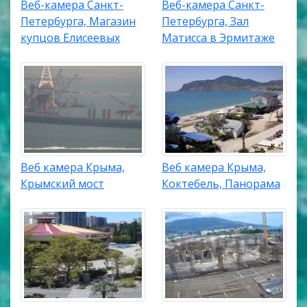
Веб-камера Санкт-
Веб-камера Санкт-
Петербурга, Магазин
Петербурга, Зал
купцов Елисеевых
Матисса в Эрмитаже
Веб камера Крыма,
Веб камера Крыма,
Крымский мост
Коктебель, Панорама