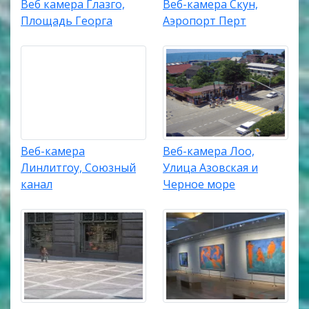
Веб камера Глазго,
Веб-камера Скун,
Площадь Георга
Аэропорт Перт
Веб-камера
Веб-камера Лоо,
Линлитгоу, Союзный
Улица Азовская и
канал
Черное море