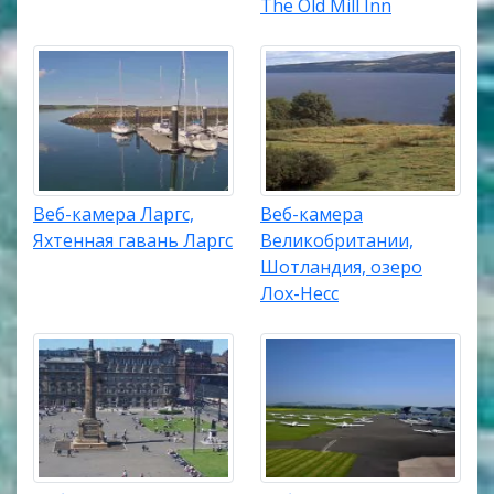
The Old Mill Inn
Веб-камера Ларгс,
Веб-камера
Яхтенная гавань Ларгс
Великобритании,
Шотландия, озеро
Лох-Несс