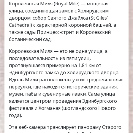
Королевская Миля (Royal Mile) — мощёная
улица, соединяющая замок с Холирудским
дворцом; собор Святого Джайлса (St Giles’
Cathedral) с характерной коронной башней, а
также сады Принцесс-стрит и Королевский
ботанический сад.
Королевская Миля — это не одна улица, а
последовательность из пяти улиц,
протянувшаяся примерно на 1,81 км от
Эдинбургского замка до Холирудского дворца.
Вдоль Мили расположены узкие средневековые
переулки, где находятся исторические здания,
музеи, пабы и сувенирные лавки. Сама улица
является центром проведения Эдинбургского
фестиваля и Хогманая (шотландского Нового
года).
Эта веб-камера транслирует панораму Старого