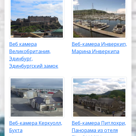
Веб камера
Веб-камера Инверкип,
Великобритания,
Марина Инверкипа
Эдинбург,
Эдинбургский замок
Веб-камера Керкуолл,
Веб-камера Питлохри,
Бухта
Панорама из отеля