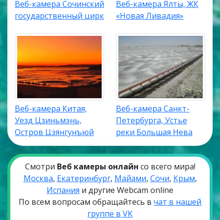
Веб-камера Сочинский
Веб-камера Ялты, ЖК
государственный цирк
«Новая Ливадия»
Веб-камера Китая,
Веб-камера Санкт-
Уезд Цзиньмэнь,
Петербурга, Устье
Остров Цзянгунъюй
реки Большая Нева
Смотри
Веб камеры онлайн
со всего мира!
Москва
,
Екатеринбург
,
Майами
,
Сочи
,
Крым
,
Испания
и другие Webcam online
По всем вопросам обращайтесь в
чат в нашей
группе в VK