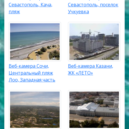
Севастополь, Кача,
Севастополь, поселок
пляж
Учкуевка
Веб-камера Сочи,
Веб-камера Казани,
Центральный пляж
ЖК «ЛЕТО»
Лоо, Западная часть