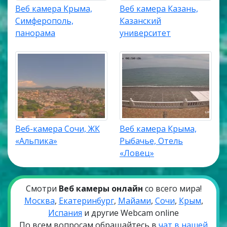
Веб камера Крыма,
Веб камера Казань,
Симферополь,
Казанский
панорама
университет
Веб-камера Сочи, ЖК
Веб камера Крыма,
«Альпика»
Рыбачье, Отель
«Ловец»
Смотри
Веб камеры онлайн
со всего мира!
Москва
,
Екатеринбург
,
Майами
,
Сочи
,
Крым
,
Испания
и другие Webcam online
По всем вопросам обращайтесь в
чат в нашей