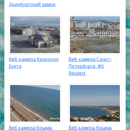
Эдинбургский замок
Веб-камера Керкуолл,
Веб-камера Санкт-
Бухта
Петербурга, ЖК
Respect
Веб камера Крыма,
Веб камера Крыма,