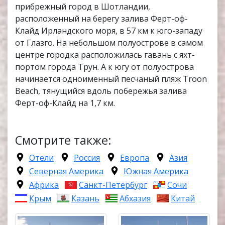
прибрежный город в Шотландии,
расположенный на берегу залива Ферт-оф-
Клайд Ирландского моря, в 57 км к юго-западу
от Глазго. На небольшом полуострове в самом
центре городка расположилась гавань с яхт-
портом города Трун. А к югу от полуострова
начинается одноименный песчаный пляж Troon
Beach, тянущийся вдоль побережья залива
Ферт-оф-Клайд на 1,7 км.
Смотрите также:
Отели
Россия
Европа
Азия
Северная Америка
Южная Америка
Африка
Санкт-Петербург
Сочи
Крым
Казань
Абхазия
Китай