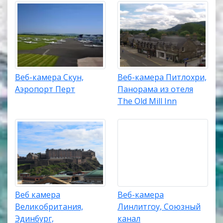
Веб-камера Скун,
Веб-камера Питлохри,
Аэропорт Перт
Панорама из отеля
The Old Mill Inn
Веб камера
Веб-камера
Великобритания,
Линлитгоу, Союзный
Эдинбург,
канал