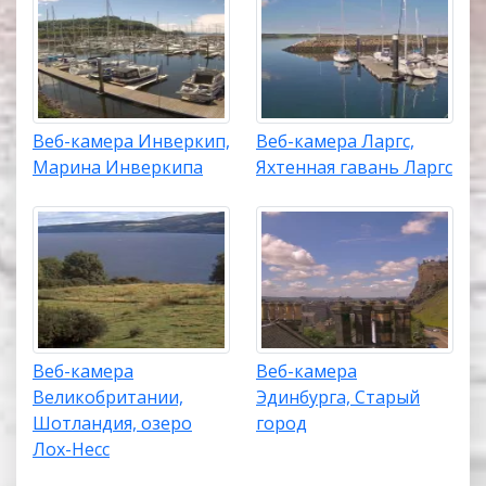
Веб-камера Инверкип,
Веб-камера Ларгс,
Марина Инверкипа
Яхтенная гавань Ларгс
Веб-камера
Веб-камера
Великобритании,
Эдинбурга, Старый
Шотландия, озеро
город
Лох-Несс