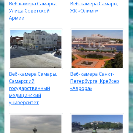
Веб камера Самары,
Веб-камера Самары,
Улица Советской
ЖК «Олимп»
Армии
Веб-камера Самары,
Веб-камера Санкт-
Самарский
Петербурга, Крейсер
государственный
«Аврора»
медицинский
университет