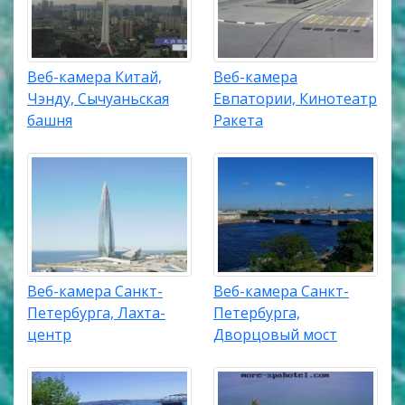
Веб-камера Китай,
Веб-камера
Чэнду, Сычуаньская
Евпатории, Кинотеатр
башня
Ракета
Веб-камера Санкт-
Веб-камера Санкт-
Петербурга, Лахта-
Петербурга,
центр
Дворцовый мост