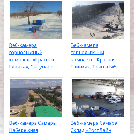
Веб-камера
Веб-камера
горнолыжный
горнолыжный
комплекс «Красная
комплекс «Красная
Глинка», Сноупарк
Глинка», Трасса №5
Веб-камера Самары,
Веб-камера Самара,
Набережная
Склад «РостЛайн