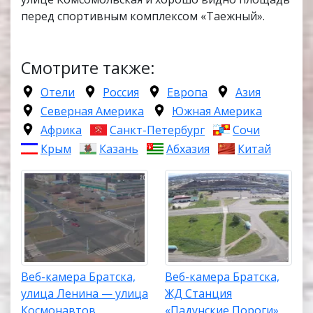
перед спортивным комплексом «Таежный».
Смотрите также:
Отели
Россия
Европа
Азия
Северная Америка
Южная Америка
Африка
Санкт-Петербург
Сочи
Крым
Казань
Абхазия
Китай
Веб-камера Братска,
Веб-камера Братска,
улица Ленина — улица
ЖД Станция
Космонавтов
«Падунские Пороги»