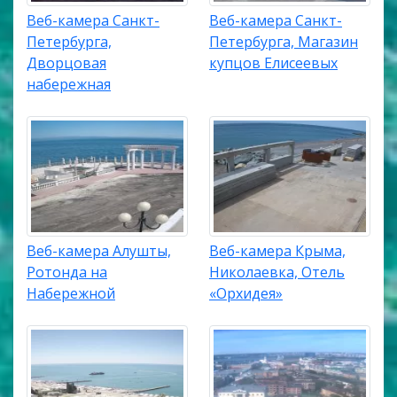
Веб-камера Санкт-
Веб-камера Санкт-
Петербурга,
Петербурга, Магазин
Дворцовая
купцов Елисеевых
набережная
Веб-камера Алушты,
Веб-камера Крыма,
Ротонда на
Николаевка, Отель
Набережной
«Орхидея»