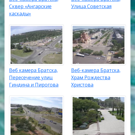
Сквер «Ангарские
Улица Советская
каскады»
Веб камера Братска,
Веб-камера Братска,
Пересечение улиц
Храм Рождества
Гиндина и Пирогова
Христова