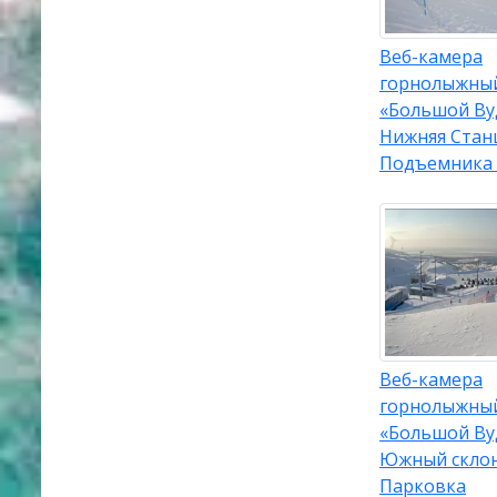
Веб-камера
горнолыжный
«Большой Ву
Нижняя Стан
Подъемника 
Веб-камера
горнолыжный
«Большой Ву
Южный склон
Парковка