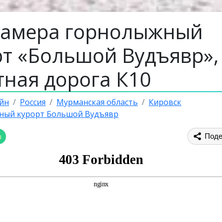
камера горнолыжный
рт «Большой Вудъявр»,
тная дорога К10
йн
Россия
Мурманская область
Кировск
ный курорт Большой Вудъявр
ы
Поде