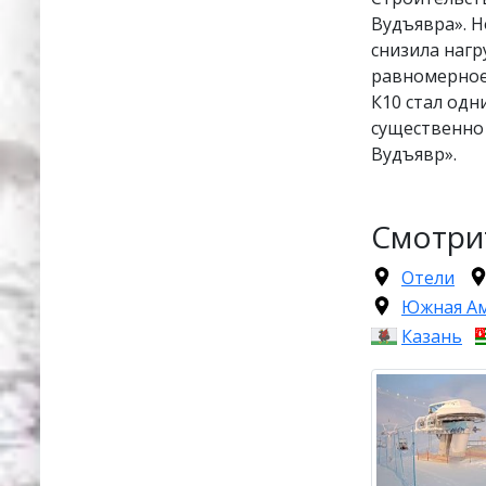
Вудъявра». Н
снизила наг
равномерное
К10 стал одн
существенно
Вудъявр».
Смотри
Отели
Южная А
Казань