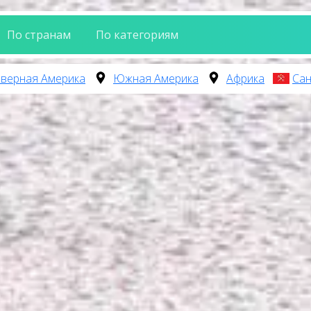
По странам
По категориям
верная Америка
Южная Америка
Африка
Сан