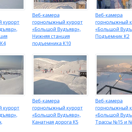
Веб-камера
Веб-камера
 курорт
горнолыжный курорт
горнолыжный к
дъявр»,
«Большой Вудъявр»,
«Большой Вудъ
ция
Нижняя станция
Подъемник К2
К4
подъемника К10
Веб-камера
Веб-камера
 курорт
горнолыжный курорт
горнолыжный к
дъявр»,
«Большой Вудъявр»,
«Большой Вудъ
,
Канатная дорога К5
Трассы №15 и 