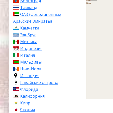
Волгоград
Таиланд
ОАЭ (Объединенные
Арабские Эмираты)
Камчатка
Эльбрус
Мексика
Индонезия
Италия
Мальдивы
Нью-Йорк
Исландия
Гавайские острова
Флорида
Калифорния
Кипр
Япония