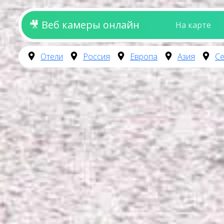
🎥 Веб камеры онлайн
На карте
Отели
Россия
Европа
Азия
Се