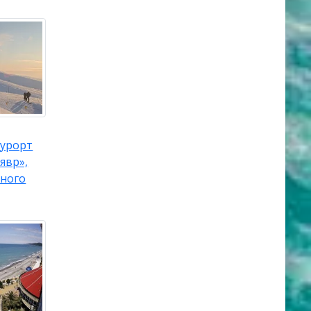
урорт
явр»,
ного