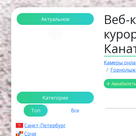
Веб-
Актуальное
куро
Загрузка...
Кана
Камеры онла
Горнолыж
✈ Авиабилет
Категории
Топ
Все
Санкт-Петербург
Сочи