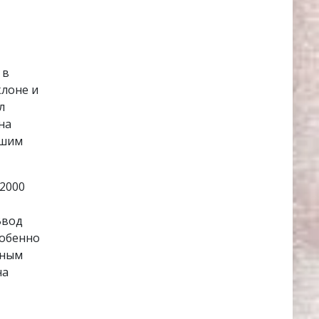
 в
клоне и
л
на
ьшим
2000
Ввод
собенно
мным
на