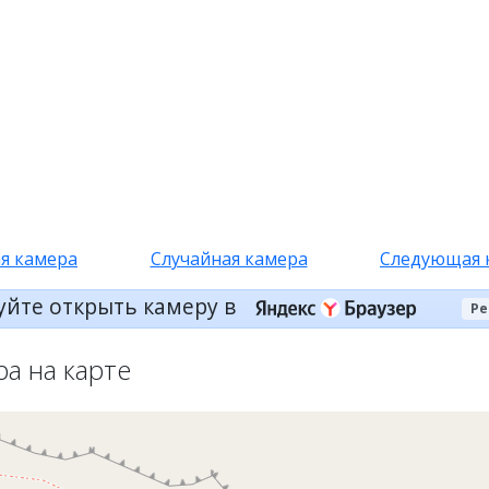
я камера
Случайная камера
Следующая 
уйте открыть камеру в
Ре
ра на карте