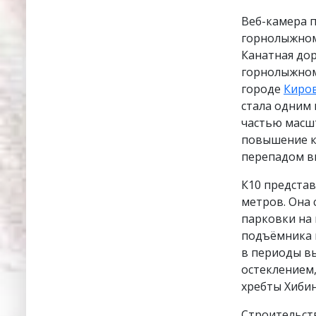
Веб-камера 
горнолыжном
Канатная до
горнолыжно
городе
Киро
стала одним 
частью масш
повышение к
перепадом в
К10 представ
метров. Она
парковки на 
подъёмника 
в периоды в
остеклением
хребты Хибин
Строительст