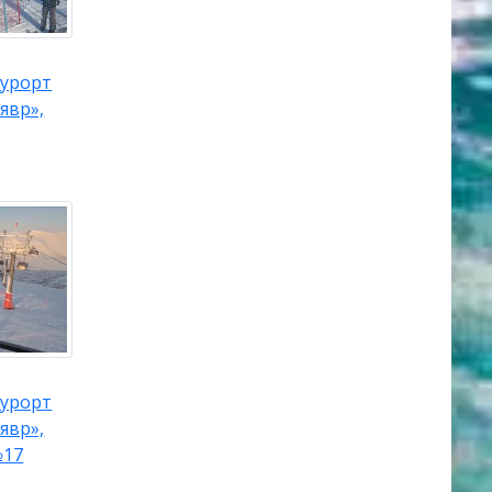
урорт
явр»,
урорт
явр»,
№17