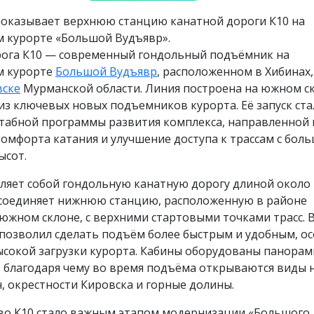
показывает верхнюю станцию канатной дороги К10 на
 курорте «Большой Вудъявр».
рога К10 — современный гондольный подъёмник на
м курорте
Большой Вудъявр
, расположенном в Хибинах,
вске
Мурманской области. Линия построена на южном с
из ключевых новых подъемников курорта. Её запуск ста
табной программы развития комплекса, направленной 
омфорта катания и улучшение доступа к трассам с бол
ысот.
ляет собой гондольную канатную дорогу длиной около 
 соединяет нижнюю станцию, расположенную в районе
южном склоне, с верхними стартовыми точками трасс. 
позволил сделать подъём более быстрым и удобным, о
ысокой загрузки курорта. Кабины оборудованы панора
, благодаря чему во время подъёма открываются виды 
, окрестности Кировска и горные долины.
во К10 стало важным этапом модернизации «Большого