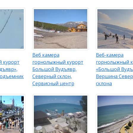
Веб камера
Веб-камера
 курорт
горнолыжный курорт
горнолыжный к
дъявр»,
Большой Вудъявр,
«Большой Вудъ
подъемник
Северный склон,
Вершина Север
Сервисный центр
склона