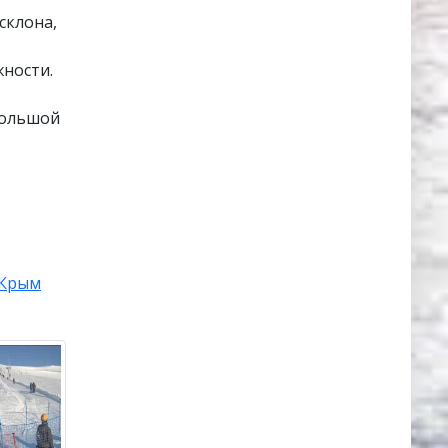
склона,
ности.
Большой
Крым