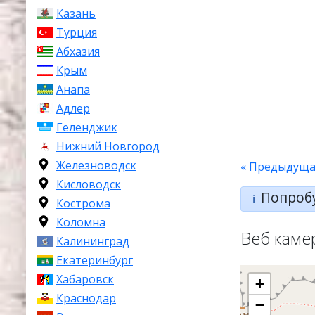
Казань
Турция
Абхазия
Крым
Анапа
Адлер
Геленджик
Нижний Новгород
Железноводск
« Предыдуща
Кисловодск
Попроб
ℹ️
Кострома
Коломна
Веб каме
Калининград
Екатеринбург
Хабаровск
+
Краснодар
−