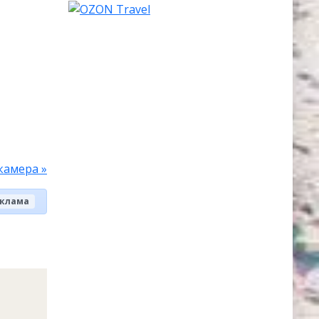
камера »
клама