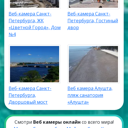
Веб-камера Санкт-
Веб-камера Санкт-
Петербурга, ЖК
Петербурга, Гостиный
«Цветной Город», Дом
двор
№4
Веб-камера Санкт-
Веб камера Алушта,
Петербурга,
пляж санатория
Дворцовый мост
«Алушта»
Смотри
Веб камеры онлайн
со всего мира!