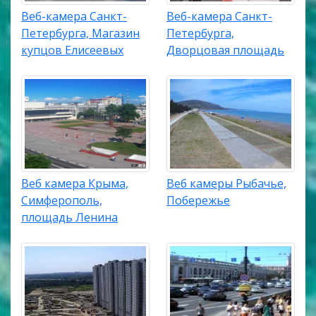
Веб-камера Санкт-
Веб-камера Санкт-
Петербурга, Магазин
Петербурга,
купцов Елисеевых
Дворцовая площадь
Веб камера Крыма,
Веб камеры Рыбачье,
Симферополь,
Побережье
площадь Ленина