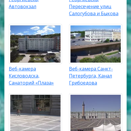
Автовокзал
Пересечение улиц
Салогубова и Быкова
Веб-камера
Веб-камера Санкт-
Кисловодска,
Петербурга, Канал
Санаторий «Плаза»
Грибоедова