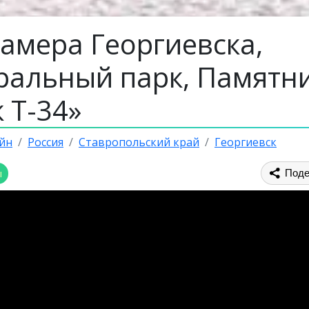
амера Георгиевска,
ральный парк, Памятн
 Т-34»
йн
Россия
Ставропольский край
Георгиевск
ы
Поде