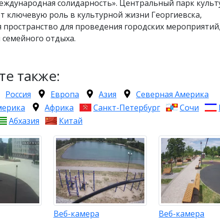
еждународная солидарность». Центральный парк культ
т ключевую роль в культурной жизни Георгиевска,
 пространство для проведения городских мероприятий
 семейного отдыха.
те также:
Россия
Европа
Азия
Северная Америка
мерика
Африка
Санкт-Петербург
Сочи
Абхазия
Китай
Веб-камера
Веб-камера