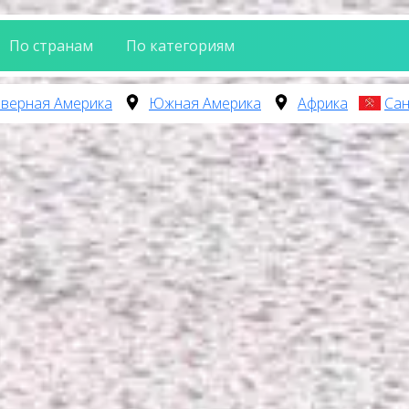
По странам
По категориям
верная Америка
Южная Америка
Африка
Сан