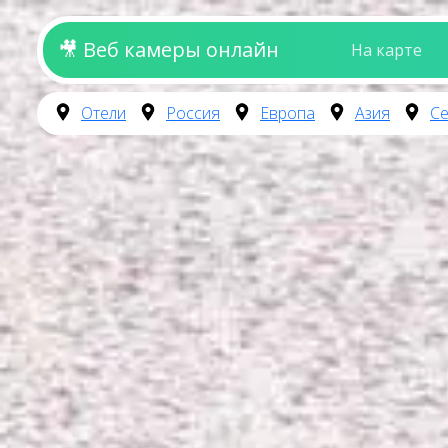
🎥 Веб камеры онлайн
На карте
Отели
Россия
Европа
Азия
Се