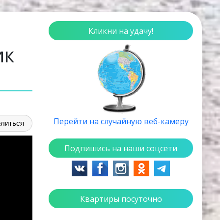
Кликни на удачу!
ик
Перейти на случайную веб-камеру
литься
Подпишись на наши соцсети
Квартиры посуточно