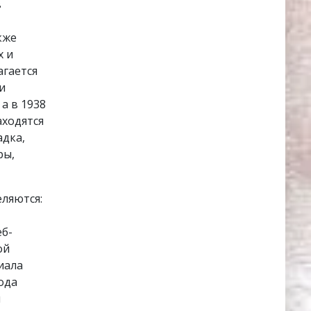
в
кже
х и
агается
и
а в 1938
аходятся
адка,
ры,
ляются:
еб-
ой
иала
ода
и