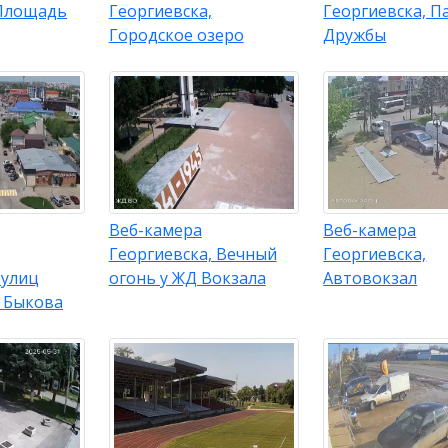
 Площадь
Георгиевска,
Георгиевска, П
Городское озеро
Дружбы
Веб-камера
Веб-камера
Георгиевска, Вечный
Георгиевска,
 улиц
огонь у ЖД Вокзала
Автовокзал
и Быкова