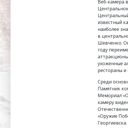
Веб-камера в
Центральном
Центральный
известный ка
наиболее зна
в центрально
Шевченко. Он
году переиме
аттракционы
ухоженные ал
рестораны и 
Среди основ
Памятник ко
Мемориал «Ор
камеру виден
Отечественн
«Оружие Побе
Георгиевска.