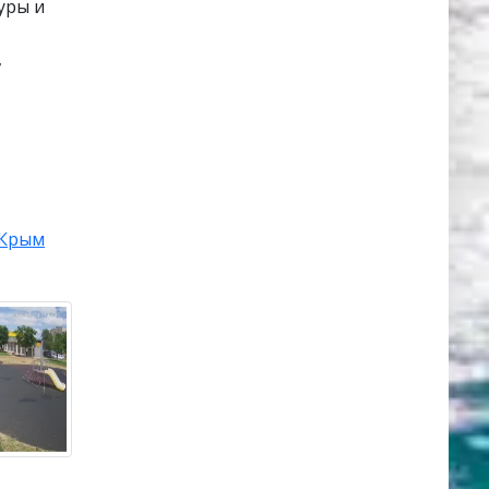
уры и
,
Крым