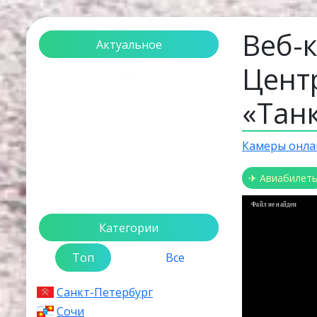
Веб-к
Актуальное
Цент
Загрузка...
«Танк
Камеры онла
✈ Авиабилет
Файл не найден
Категории
Топ
Все
Санкт-Петербург
Сочи