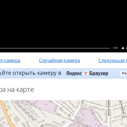
0:00
я камера
Случайная камера
Следующая 
уйте открыть камеру в
Ре
ра на карте