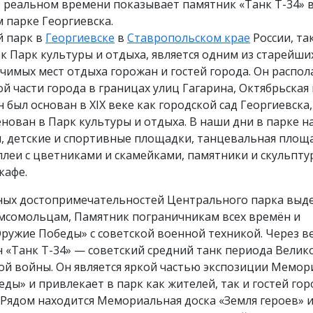
 реальном времени показывает памятник «Танк Т-34» 
 парке Георгиевска.
 парк в
Георгиевске
в
Ставропольском крае
России, та
к Парк культуры и отдыха, является одним из старейши
чимых мест отдыха горожан и гостей города. Он распол
й части города в границах улиц Гагарина, Октябрьская 
 был основан в XIX веке как городской сад Георгиевска, 
нован в Парк культуры и отдыха. В наши дни в парке н
, детские и спортивные площадки, танцевальная площ
леи с цветниками и скамейками, памятники и скульпту
кафе.
ных достопримечательностей Центрального парка выде
мсомольцам, Памятник пограничникам всех времён и
ужие Победы» с советской военной техникой. Через в
 «Танк Т-34» — советский средний танк периода Велик
ой войны. Он является яркой частью экспозиции Мемор
ды» и привлекает в парк как жителей, так и гостей гор
 Рядом находится Мемориальная доска «Земля героев» 