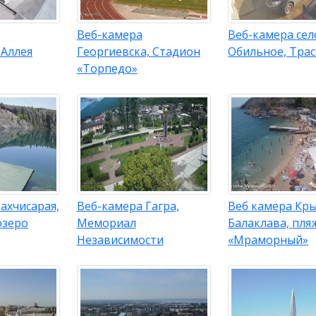
Веб-камера
Веб-камера сел
 Аллея
Георгиевска, Стадион
Обильное, Трас
«Торпедо»
ахчисарая,
Веб-камера Гагра,
Веб камера Кр
озеро
Мемориал
Балаклава, пля
Независимости
«Мраморный»