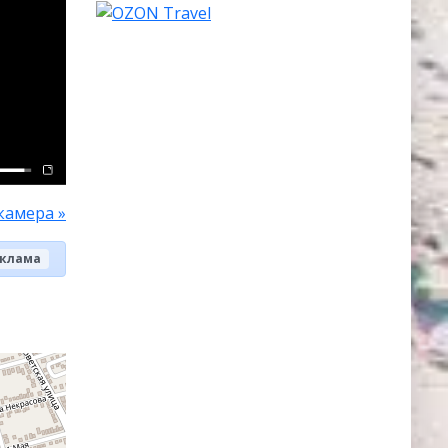
камера »
клама