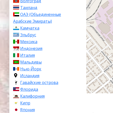
Волгоград
Таиланд
ОАЭ (Объединенные
Арабские Эмираты)
Камчатка
Эльбрус
Мексика
Индонезия
Италия
Мальдивы
Нью-Йорк
Исландия
Гавайские острова
Флорида
Калифорния
Кипр
Япония