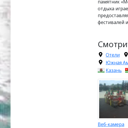
памятник «М
отдыха играе
предоставляя
фестивалей и
Смотри
Отели
Южная А
Казань
Веб-камера