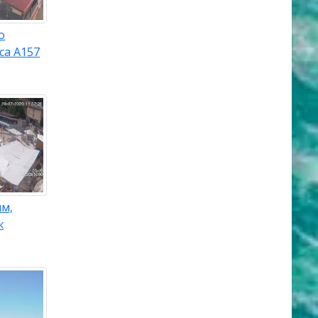
о
са A157
ым,
ж