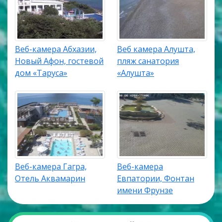
Веб-камера Абхазии,
Веб камера Алушта,
Новый Афон, гостевой
пляж санатория
дом «Таруса»
«Алушта»
Веб-камера Гагра,
Веб-камера
Отель Аквамарин
Евпатории, Фонтан
имени Фрунзе