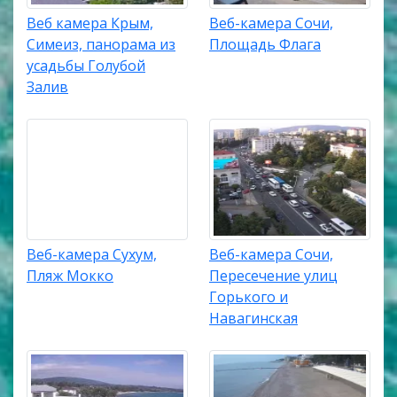
Веб камера Крым,
Веб-камера Сочи,
Симеиз, панорама из
Площадь Флага
усадьбы Голубой
Залив
Веб-камера Сухум,
Веб-камера Сочи,
Пляж Мокко
Пересечение улиц
Горького и
Навагинская