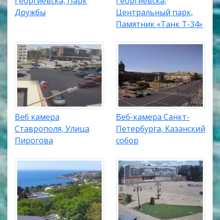
Георгиевска, Парк
Георгиевска,
Дружбы
Центральный парк,
Памятник «Танк Т-34»
Веб камера
Веб-камера Санкт-
Ставрополя, Улица
Петербурга, Казанский
Пирогова
собор