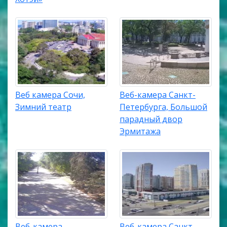
Веб камера Сочи,
Веб-камера Санкт-
Зимний театр
Петербурга, Большой
парадный двор
Эрмитажа
Веб-камера
Веб-камера Санкт-