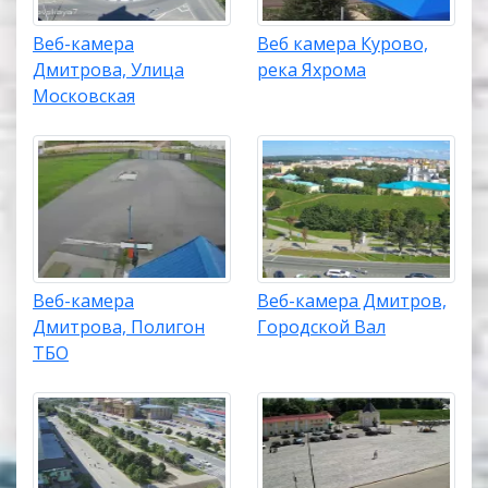
Веб-камера
Веб камера Курово,
Дмитрова, Улица
река Яхрома
Московская
Веб-камера
Веб-камера Дмитров,
Дмитрова, Полигон
Городской Вал
ТБО