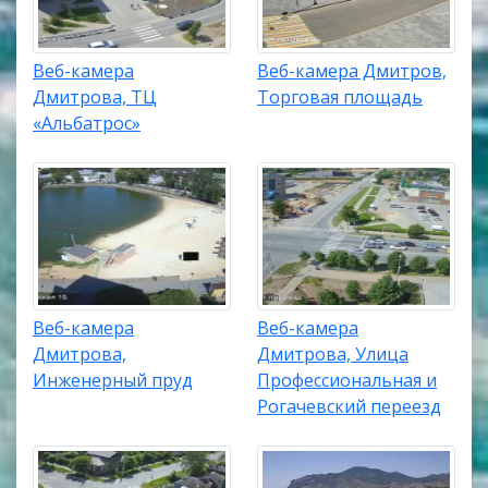
Веб-камера
Веб-камера Дмитров,
Дмитрова, ТЦ
Торговая площадь
«Альбатрос»
Веб-камера
Веб-камера
Дмитрова,
Дмитрова, Улица
Инженерный пруд
Профессиональная и
Рогачевский переезд