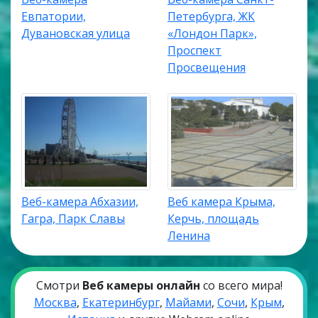
Евпатории,
Петербурга, ЖК
Дувановская улица
«Лондон Парк»,
Проспект
Просвещения
Веб-камера Абхазии,
Веб камера Крыма,
Гагра, Парк Славы
Керчь, площадь
Ленина
Смотри
Веб камеры онлайн
со всего мира!
Москва
,
Екатеринбург
,
Майами
,
Сочи
,
Крым
,