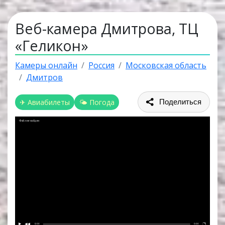
Веб-камера Дмитрова, ТЦ
«Геликон»
Камеры онлайн
Россия
Московская область
Дмитров
✈ Авиабилеты
🌤 Погода
Поделиться
Файл не найден
0:00
0:00