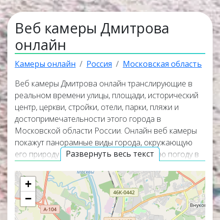
Веб камеры Дмитрова
онлайн
Камеры онлайн
Россия
Московская область
Веб камеры Дмитрова онлайн транслирующие в
реальном времени улицы, площади, исторический
центр, церкви, стройки, отели, парки, пляжи и
достопримечательности этого города в
Московской области России. Онлайн веб камеры
покажут панорамные виды города, окружающую
Развернуть весь текст
его природу и помогут узнать актуальную погоду в
Дмитрове прямо сейчас. Веб камеры работают в
прямом эфире, а некоторые из них транслируют
+
изображение со звуком. Популярные онлайн веб
−
камеры располагаются в верхней части списка
трансляций. Карта онлайн веб камер покажет