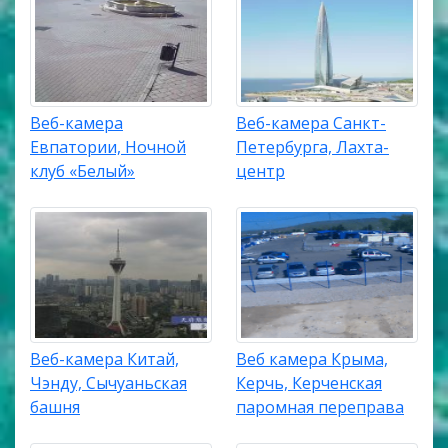
Веб-камера
Веб-камера Санкт-
Евпатории, Ночной
Петербурга, Лахта-
клуб «Белый»
центр
Веб-камера Китай,
Веб камера Крыма,
Чэнду, Сычуаньская
Керчь, Керченская
башня
паромная переправа