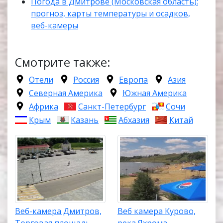
Погода в Дмитрове (Московская область):
прогноз, карты температуры и осадков,
веб-камеры
Смотрите также:
Отели
Россия
Европа
Азия
Северная Америка
Южная Америка
Африка
Санкт-Петербург
Сочи
Крым
Казань
Абхазия
Китай
Веб-камера Дмитров,
Веб камера Курово,
Торговая площадь
река Яхрома