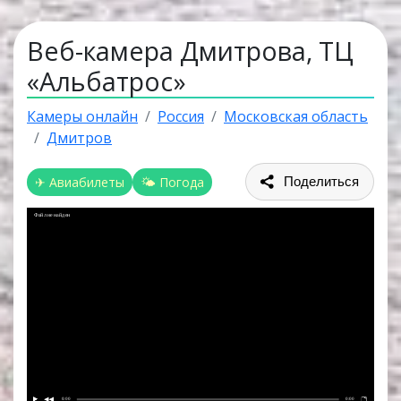
Веб-камера Дмитрова, ТЦ
«Альбатрос»
Камеры онлайн
Россия
Московская область
Дмитров
✈ Авиабилеты
🌤 Погода
Поделиться
Файл не найден
0:00
0:00