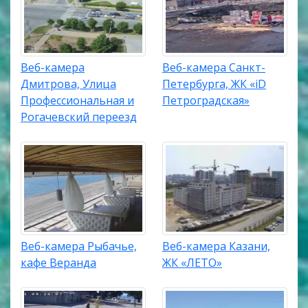
Веб-камера
Веб-камера Санкт-
Дмитрова, Улица
Петербурга, ЖК «iD
Профессиональная и
Петроградская»
Рогачевский переезд
Веб-камера Рыбачье,
Веб-камера Казани,
кафе Веранда
ЖК «ЛЕТО»