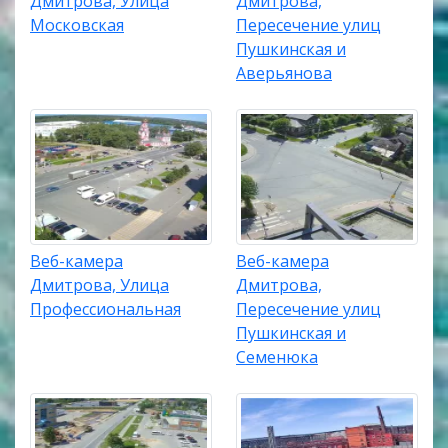
Дмитрова, Улица
Дмитрова,
Московская
Пересечение улиц
Пушкинская и
Аверьянова
Веб-камера
Веб-камера
Дмитрова, Улица
Дмитрова,
Профессиональная
Пересечение улиц
Пушкинская и
Семенюка