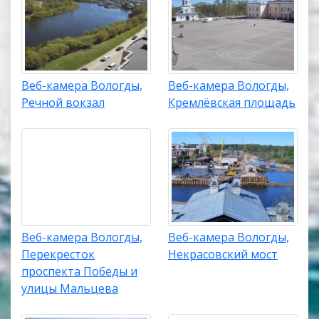
Веб-камера Вологды,
Веб-камера Вологды,
Речной вокзал
Кремлёвская площадь
Веб-камера Вологды,
Веб-камера Вологды,
Перекресток
Некрасовский мост
проспекта Победы и
улицы Мальцева