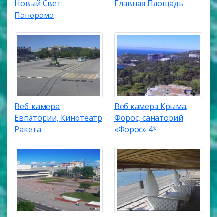
Новый Свет,
Главная Площадь
Панорама
Веб-камера
Веб камера Крыма,
Евпатории, Кинотеатр
Форос, санаторий
Ракета
«Форос» 4*