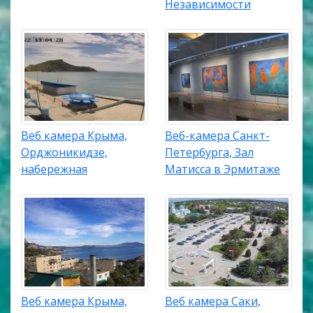
Независимости
Веб камера Крыма,
Веб-камера Санкт-
Орджоникидзе,
Петербурга, Зал
набережная
Матисса в Эрмитаже
Веб камера Крыма,
Веб камера Саки,