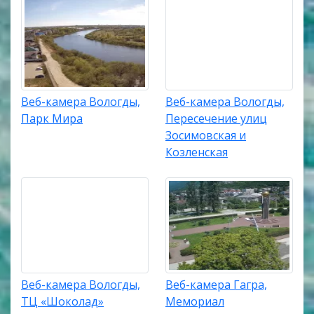
Веб-камера Вологды,
Веб-камера Вологды,
Парк Мира
Пересечение улиц
Зосимовская и
Козленская
Веб-камера Вологды,
Веб-камера Гагра,
ТЦ «Шоколад»
Мемориал