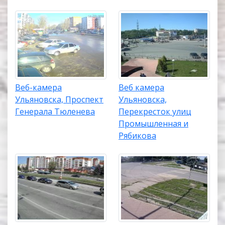
Веб-камера
Веб камера
Ульяновска, Проспект
Ульяновска,
Генерала Тюленева
Перекресток улиц
Промышленная и
Рябикова