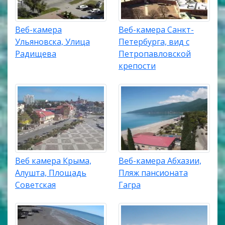
Веб-камера
Веб-камера Санкт-
Ульяновска, Улица
Петербурга, вид с
Радищева
Петропавловской
крепости
Веб камера Крыма,
Веб-камера Абхазии,
Алушта, Площадь
Пляж пансионата
Советская
Гагра