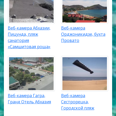
Веб-камера Абхазии,
Веб-камера
Пицунда, пляж
Орджоникидзе, бухта
санатория
Провато
«Самшитовая роща»
Веб-камера Гагра,
Веб-камера
Гранд Отель Абхазия
Сестрорецка,
Городской пляж