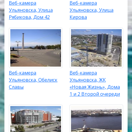
Веб-камера
Веб-камера
Ульяновска, Улица
Ульяновска, Улица
Рябикова, Дом 42
Кирова
Веб-камера
Веб-камера
Ульяновска, Обелиск
Ульяновска, ЖК
Славы
«Новая Жизнь», Дома
1 и 2 Второй очереди