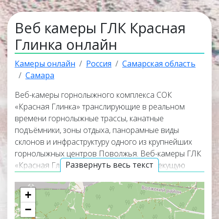
Веб камеры ГЛК Красная
Глинка онлайн
Камеры онлайн
Россия
Самарская область
Самара
Веб-камеры горнолыжного комплекса СОК
«Красная Глинка» транслирующие в реальном
времени горнолыжные трассы, канатные
подъёмники, зоны отдыха, панорамные виды
склонов и инфраструктуру одного из крупнейших
горнолыжных центров Поволжья. Веб-камеры ГЛК
Развернуть весь текст
«Красная Глинка» позволяют увидеть текущую
загрузку курорта и погодные условия, что особенно
удобно для лыжников и сноубордистов перед
+
поездкой на курорт. Некоторые трансляции
−
работают в прямом эфире со звуком, создавая