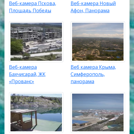
Веб-камера Пскова,
Веб-камера Новый
Площадь Победы
Афон, Панорама
Веб-камера
Веб камера Крыма,
Бахчисарай, ЖК
Симферополь,
«Прованс»
панорама