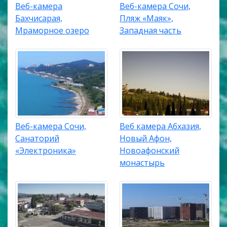
Веб-камера
Веб-камера Сочи,
Бахчисарая,
Пляж «Маяк»,
Мраморное озеро
Западная часть
Веб-камера Сочи,
Веб камера Абхазия,
Санаторий
Новый Афон,
«Электроника»
Новоафонский
монастырь