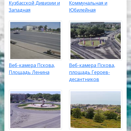
Кузбасской Дивизии и
Коммунальная и
Западная
Юбилейная
Веб-камера Пскова,
Веб-камера Пскова,
Площадь Ленина
площадь Героев-
десантников