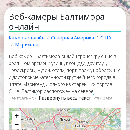
Веб-камеры Балтимора
онлайн
Камеры онлайн
Северная Америка
США
Мэриленд
Веб-камеры Балтимора онлайн транслирующие в
реальном времени улицы, площади, даунтаун,
небоскребы, музеи, отели, порт, парки, набережные
и достопримечательности крупнейшего города в
штате Мэриленд и одного из старейших портов
США. Балтимор расположен на севере
Развернуть весь текст
центральной части Мэриленда, на берегах реке
Патапско возле места её впадения в Чесапикский
залив Атлантического океана, в 44 км к северу от
+
Вашингтона
, округ Колумбия. Онлайн веб-камеры
−
покажут панорамные виды города, окружающую