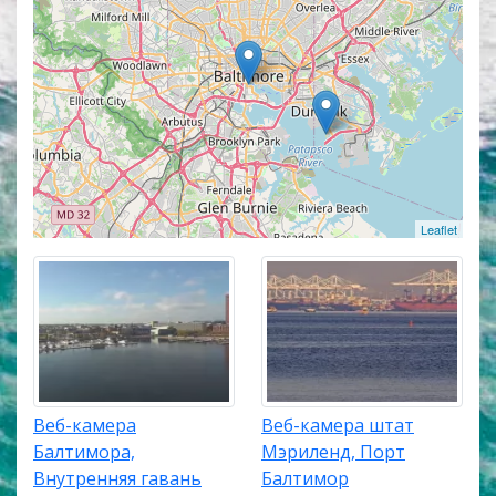
его природу и помогут узнать актуальную погоду в
Балтиморе прямо сейчас из любой точки мира.
Веб-камеры работают в прямом эфире, а
некоторые из них транслируют изображение со
звуком. Популярные онлайн веб-камеры
располагаются в верхней части списка трансляций.
Карта онлайн веб-камер покажет точное
местоположение каждой веб-камеры в Балтиморе.
Leaflet
Веб-камера
Веб-камера штат
Балтимора,
Мэриленд, Порт
Внутренняя гавань
Балтимор