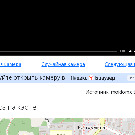
0:00
я камера
Случайная камера
Следующая 
уйте открыть камеру в
Ре
Источник: moidom.cit
ра на карте