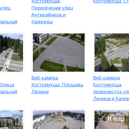
Костомукша,
Костомукша, С
 улиц
Пересечение улиц
Антикайнена и
нальная
Надежды
Веб-камера
Веб-камера
 Улица
Костомукша, Площадь
Костомукша,
нальная
Ленина
перекресток у
Ленина и Кале