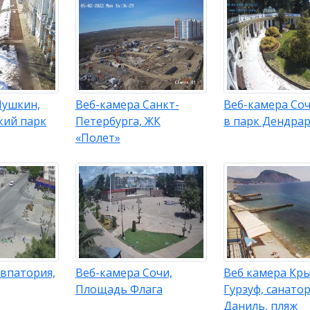
Пушкин,
Веб-камера Санкт-
Веб-камера Соч
кий парк
Петербурга, ЖК
в парк Дендра
«Полет»
Евпатория,
Веб-камера Сочи,
Веб камера Кр
Площадь Флага
Гурзуф, санато
Даниль, пляж