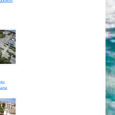
тадион
лиц
вала