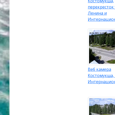
Костомукша,
перекресток
Ленина и
Интернацио
Веб камера
Костомукша,
Интернацио