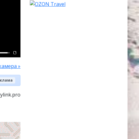
камера »
клама
ylink.pro