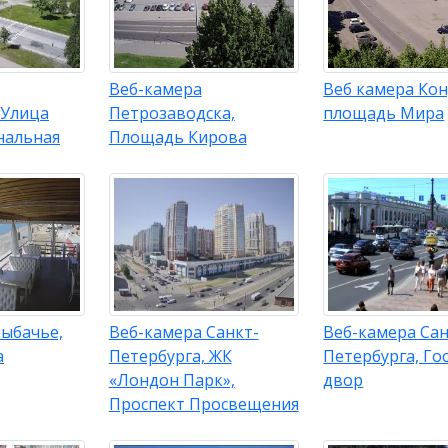
Веб-камера
Веб камера Кон
 Улица
Петрозаводска,
площадь Мира
нальная
Площадь Кирова
Рыбачье,
Веб-камера Санкт-
Веб-камера Сан
а
Петербурга, ЖК
Петербурга, Го
«Лондон Парк»,
двор
Проспект Просвещения