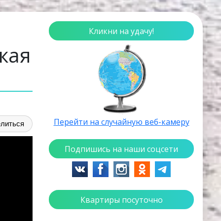
Кликни на удачу!
кая
Перейти на случайную веб-камеру
литься
Подпишись на наши соцсети
Квартиры посуточно