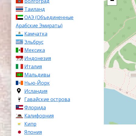
−
Волгоград
Таиланд
ОАЭ (Объединенные
Арабские Эмираты)
Камчатка
Эльбрус
Мексика
Индонезия
Италия
Мальдивы
Нью-Йорк
Исландия
Гавайские острова
Флорида
Калифорния
Кипр
Япония