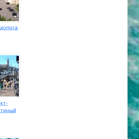
допога,
кт-
стиный