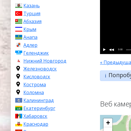
Казань
Турция
Абхазия
Крым
Анапа
Адлер
0:00
Геленджик
Нижний Новгород
« Предыдуща
Железноводск
Попроб
ℹ️
Кисловодск
Кострома
Коломна
Калининград
Веб каме
Екатеринбург
Хабаровск
+
Краснодар