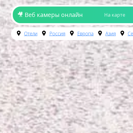
🎥 Веб камеры онлайн
На карте
Отели
Россия
Европа
Азия
Се