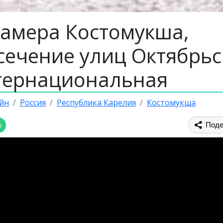
камера Костомукша,
сечение улиц Октябрьс
тернациональная
йн
Россия
Республика Карелия
Костомукша
ы
Поде