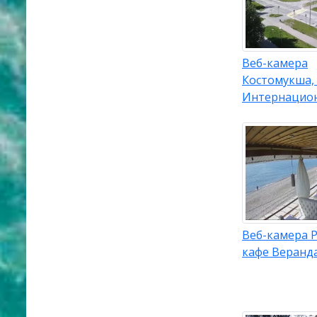
Веб-камера
Костомукша,
Интернацио
Веб-камера 
кафе Веранд