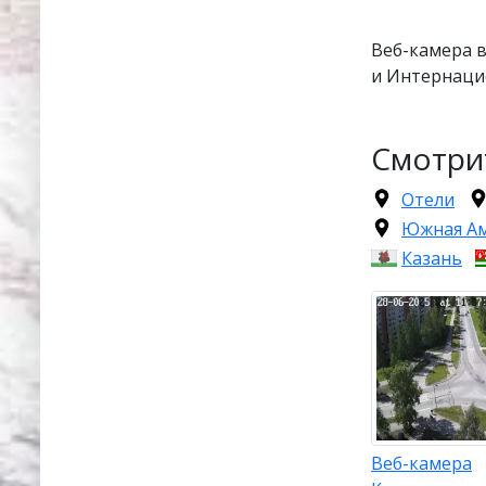
Веб-камера 
и Интернаци
Смотри
Отели
Южная А
Казань
Веб-камера