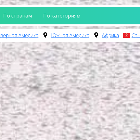
По странам
По категориям
верная Америка
Южная Америка
Африка
Сан