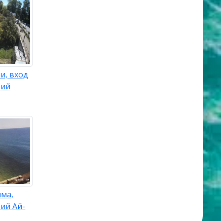
и, вход
рий
ыма,
рий Ай-