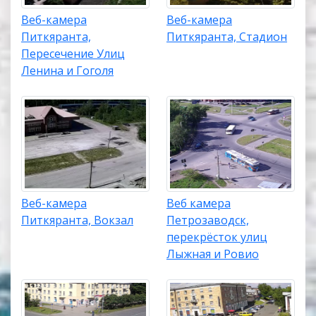
Веб-камера
Веб-камера
Питкяранта,
Питкяранта, Стадион
Пересечение Улиц
Ленина и Гоголя
Веб-камера
Веб камера
Питкяранта, Вокзал
Петрозаводск,
перекрёсток улиц
Лыжная и Ровио