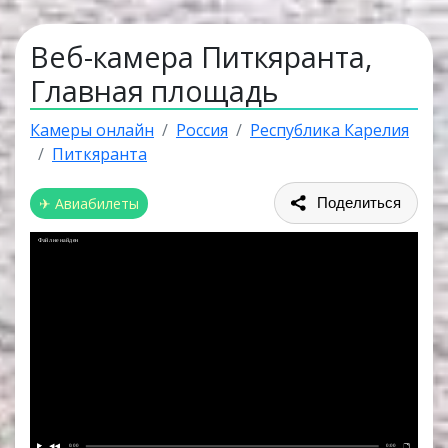
Веб-камера Питкяранта,
Главная площадь
Камеры онлайн
Россия
Республика Карелия
Питкяранта
✈ Авиабилеты
Поделиться
Файл не найден
0:00
0:00