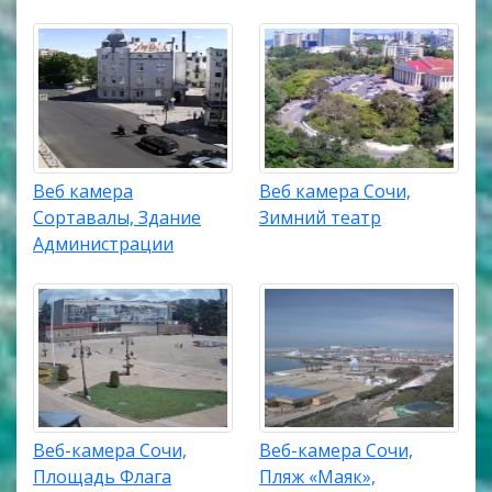
Веб камера
Веб камера Сочи,
Сортавалы, Здание
Зимний театр
Администрации
Веб-камера Сочи,
Веб-камера Сочи,
Площадь Флага
Пляж «Маяк»,