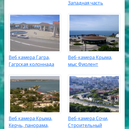
Западная часть
Веб камера Гагра,
Веб-камера Крыма,
Гагрская колоннада
мыс Фиолент
Веб камера Крыма,
Веб-камера Сочи,
Керчь, панорама,
Строительный