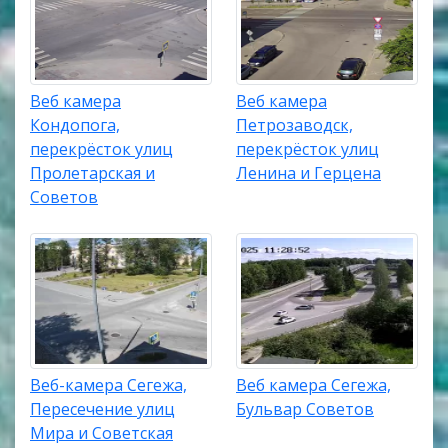
Веб камера
Веб камера
Кондопога,
Петрозаводск,
перекрёсток улиц
перекрёсток улиц
Пролетарская и
Ленина и Герцена
Советов
Веб-камера Сегежа,
Веб камера Сегежа,
Пересечение улиц
Бульвар Советов
Мира и Советская