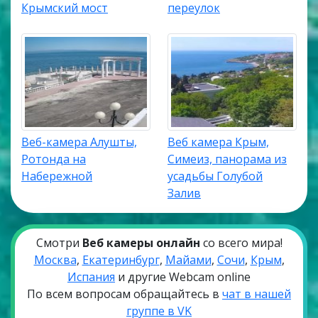
Крымский мост
переулок
Веб-камера Алушты,
Веб камера Крым,
Ротонда на
Симеиз, панорама из
Набережной
усадьбы Голубой
Залив
Смотри
Веб камеры онлайн
со всего мира!
Москва
,
Екатеринбург
,
Майами
,
Сочи
,
Крым
,
Испания
и другие Webcam online
По всем вопросам обращайтесь в
чат в нашей
группе в VK