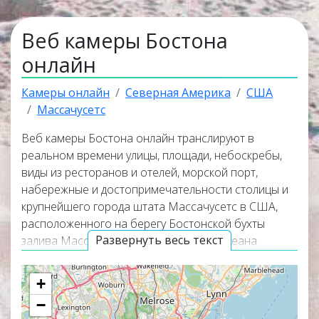
Веб камеры Бостона
онлайн
Камеры онлайн
Северная Америка
США
Массачусетс
Веб камеры Бостона онлайн транслируют в
реальном времени улицы, площади, небоскребы,
виды из ресторанов и отелей, морской порт,
набережные и достопримечательности столицы и
крупнейшего города штата Массачусетс в США,
расположенного на берегу Бостонской бухты
Развернуть весь текст
залива Массачусетс Атлантического океана.
Онлайн веб камеры в Бостоне покажут
панорамные виды города, окружающую его
+
природу и помогут узнать актуальную погоду в
−
городе Бостон на данный момент. Большая часть