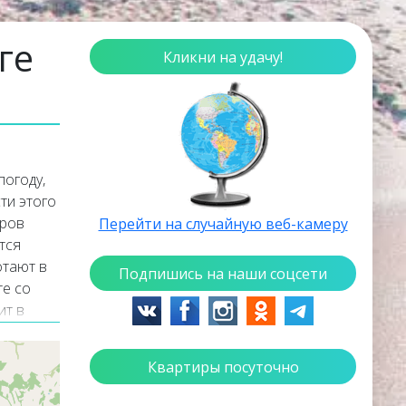
ге
Кликни на удачу!
погоду,
ти этого
тров
Перейти на случайную веб-камеру
тся
отают в
Подпишись на наши соцсети
те со
ит в
Квартиры посуточно