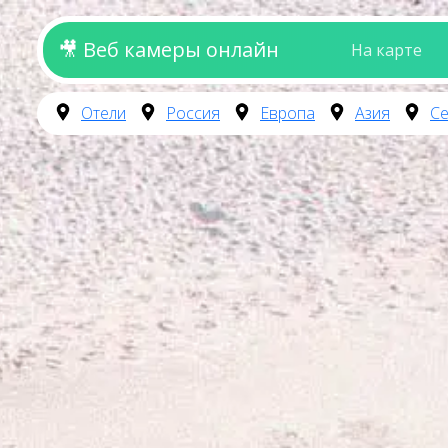
🎥 Веб камеры онлайн
На карте
Отели
Россия
Европа
Азия
Се