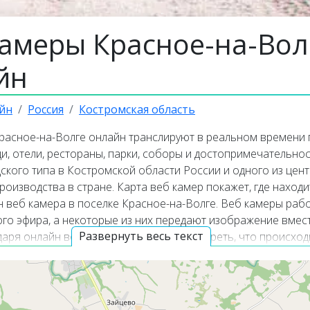
камеры Красное-на-Вол
йн
йн
Россия
Костромская область
расное-на-Волге онлайн транслируют в реальном времени 
и, отели, рестораны, парки, соборы и достопримечательнос
ского типа в Костромской области России и одного из цен
оизводства в стране. Карта веб камер покажет, где находи
н веб камера в поселке Красное-на-Волге. Веб камеры раб
го эфира, а некоторые из них передают изображение вмес
Развернуть весь текст
одаря онлайн веб-камерам можно посмотреть, что происход
ное-на-Волге прямо сейчас.