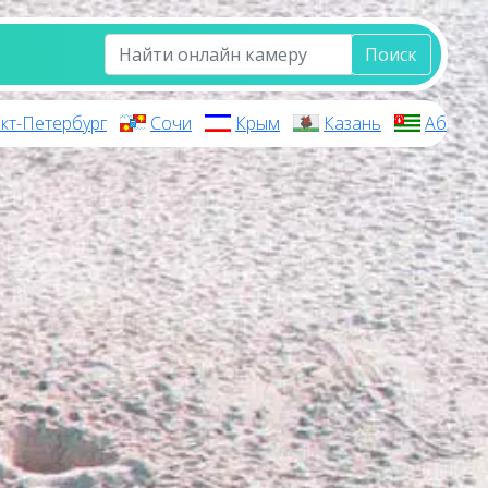
Поиск
кт-Петербург
Сочи
Крым
Казань
Абхази