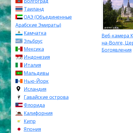
Волгоград
Таиланд
ОАЭ (Объединенные
Арабские Эмираты)
Камчатка
Веб-камера 
Эльбрус
на-Волге, Це
Мексика
Богоявления
Индонезия
Италия
Мальдивы
Нью-Йорк
Исландия
Гавайские острова
Флорида
Калифорния
Кипр
Япония