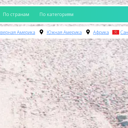
По странам
По категориям
верная Америка
Южная Америка
Африка
Сан