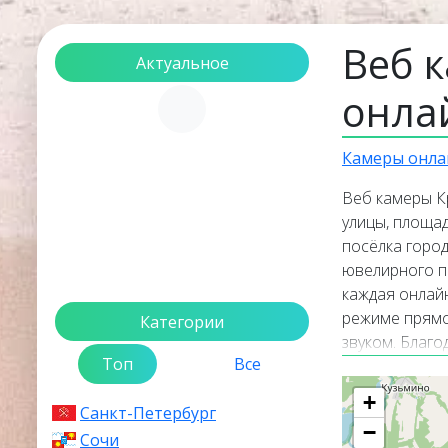
Веб 
Актуальное
онла
Загрузка...
Камеры онла
Веб камеры К
улицы, площад
посёлка город
ювелирного пр
каждая онлай
режиме прямо
Категории
звуком. Благ
Топ
Все
поселке Крас
+
Санкт-Петербург
−
Сочи