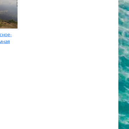
сное-
мная