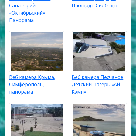
Санаторий
Площадь Свободы
«Октябрьский»,
Панорама
Веб камера Крыма,
Веб камера Песчаное,
Симферополь,
Детский Лагерь «Ай-
панорама
Кэмп»