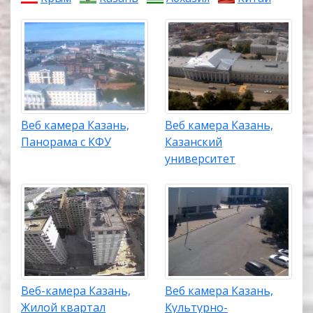
Веб камера Казань,
Веб камера Казань,
Панорама с КФУ
Казанский
университет
Веб-камера Казань,
Веб камера Казань,
Жилой квартал
Культурно-