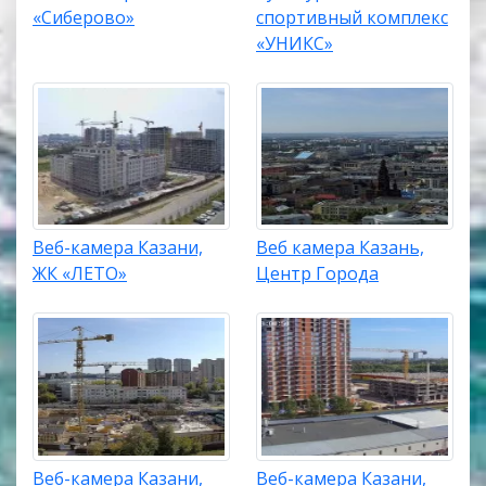
«Сиберово»
спортивный комплекс
«УНИКС»
Веб-камера Казани,
Веб камера Казань,
ЖК «ЛЕТО»
Центр Города
Веб-камера Казани,
Веб-камера Казани,