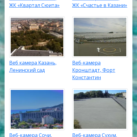
ЖК «Квартал Сюита»
ЖК «Счастье в Казани»
Веб камера Казань,
Веб-камера
Ленинский сад
Кронштадт, Форт
Константин
Веб-камера Сочи,
Веб-камера Сухум,