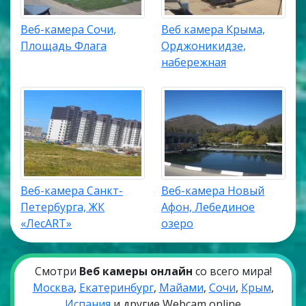
Веб-камера Сочи,
Веб камера Крыма,
Площадь Флага
Орджоникидзе,
набережная
Веб-камера Санкт-
Веб-камера Новый
Петербурга, ЖК
Афон, Лебединое
«ЛесART»
озеро
Смотри
Веб камеры онлайн
со всего мира!
Москва
,
Екатеринбург
,
Майами
,
Сочи
,
Крым
,
Испания
и другие Webcam online