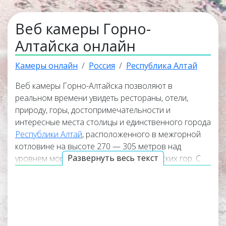
Веб камеры Горно-
Алтайска онлайн
Камеры онлайн
Россия
Республика Алтай
Веб камеры Горно-Алтайска позволяют в
реальном времени увидеть рестораны, отели,
природу, горы, достопримечательности и
интересные места столицы и единственного города
Республики Алтай
, расположенного в межгорной
котловине на высоте 270 — 305 метров над
Развернуть весь текст
уровнем моря на северо-западе Алтайских гор. С
помощью онлайн-камер имеется потрясающая
возможность посмотреть красивые панорамные
виды в разных частях города, окружающую его
природу, а также узнать погоду в прямом эфире.
Смотрите веб камеры Горно-Алтайска и совершите