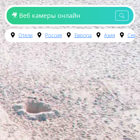
🎥 Веб камеры онлайн
Отели
Россия
Европа
Азия
Севе