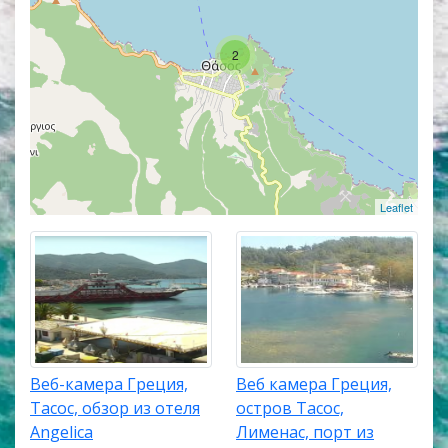
трансляций. Карта покажет точное
местоположение всех веб камер в городе
2
Лименас.
Leaflet
Веб-камера Греция,
Веб камера Греция,
Тасос, обзор из отеля
остров Тасос,
Angelica
Лименас, порт из