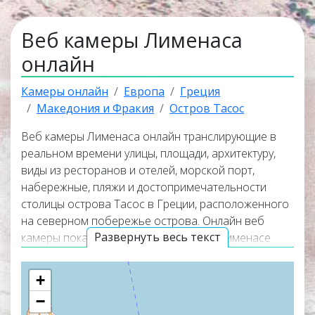
Веб камеры Лименаса
онлайн
Камеры онлайн
Европа
Греция
Македония и Фракия
Остров Тасос
Веб камеры Лименаса онлайн транслирующие в
реальном времени улицы, площади, архитектуру,
виды из ресторанов и отелей, морской порт,
набережные, пляжи и достопримечательности
столицы острова Тасос в Греции, расположенного
на северном побережье острова. Онлайн веб
Развернуть весь текст
камеры покажут актуальную погоду в Лименасе
прямо сейчас. Веб камеры работают в прямом
эфире, а некоторые из них транслируют
+
изображение со звуком. Популярные онлайн веб
−
камеры располагаются в верхней части списка