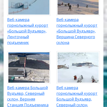
Веб-камера
Веб-камера
горнолыжный курорт
горнолыжный курорт
«Большой Вудъявр»,
«Большой Вудъявр»,
Ленточный
Вершина Северного
подъемник
склона
Веб-камера Большой
Веб камера
Вудъявр, Северный
горнолыжный курорт
склон, Верхняя
Большой Вудъявр,
Станция Подъемника
Северный склон,