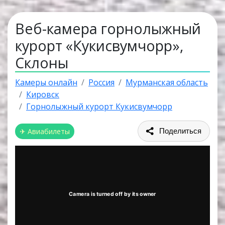
Веб-камера горнолыжный
курорт «Кукисвумчорр»,
Склоны
Камеры онлайн
Россия
Мурманская область
Кировск
Горнолыжный курорт Кукисвумчорр
✈ Авиабилеты
Поделиться