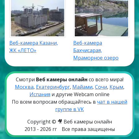
Веб-камера Казани,
Веб-камера
ЖК «ЛЕТО»
Бахчисарая,
Мраморное озеро
Смотри
Веб камеры онлайн
со всего мира!
Москва
,
Екатеринбург
,
Майами
,
Сочи
,
Крым
,
Испания
и другие Webcam online
По всем вопросам обращайтесь в
чат в нашей
группе в VK
Copyright © 🎥 Веб камеры онлайн
2013 - 2026 гг
Все права защищены