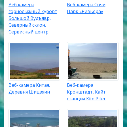
Веб камера
Веб-камера Сочи,
горнолыжный курорт
Парк «Ривьера»
Большой Вудъявр,
Северный склон,
Сервисный центр
Веб-камера Китая,
Веб-камера
Деревня Шицзяин
Кронштадт, Кайт
станция Kite Piter