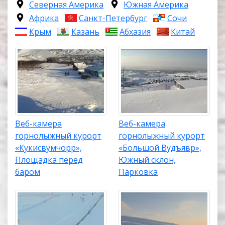
Северная Америка
Южная Америка
Африка
Санкт-Петербург
Сочи
Крым
Казань
Абхазия
Китай
Веб-камера
Веб-камера
горнолыжный курорт
горнолыжный курорт
«Кукисвумчорр»,
«Большой Вудъявр»,
Площадка перед
Южный склон,
баром
Парковка