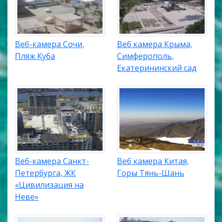
Веб-камера Сочи,
Веб камера Крыма,
Пляж Куба
Симферополь,
Екатерининский сад
Веб-камера Санкт-
Веб камера Китая,
Петербурга, ЖК
Горы Тянь-Шань
«Цивилизация на
Неве»