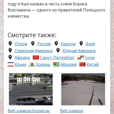
году и был назван в честь князя Бориса
Всеславича — одного из правителей Полоцкого
княжества.
Смотрите также:
Отели
Россия
Европа
Азия
Северная Америка
Южная Америка
Африка
Санкт-Петербург
Сочи
Крым
Казань
Абхазия
Китай
Веб-камера Борисов,
Веб камера