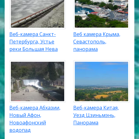
Веб-камера Санкт-
Веб камера Крыма,
Петербурга, Устье
Севастополь,
реки Большая Нева
панорама
Веб-камера Абхазии,
Веб-камера Китая,
Новый Афон,
Уезд Цзиньмэнь,
Новоафонский
Панорама
водопад