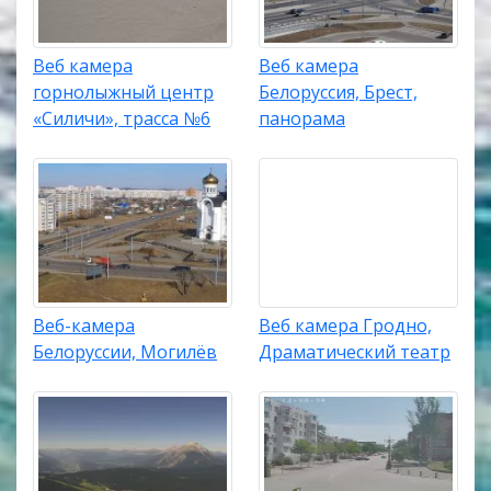
Веб камера
Веб камера
горнолыжный центр
Белоруссия, Брест,
«Силичи», трасса №6
панорама
Веб-камера
Веб камера Гродно,
Белоруссии, Могилёв
Драматический театр