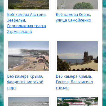
Веб-камера Австрии,
Веб-камера Керчь,
Зеефельд,
улица Самойленко
Горнолыжная трасса
Хэрмелекопф
Веб камера Крыма,
Веб камера Крыма,
Феодосия, морской
Гаспра, Ласточкино
порт
гнездо