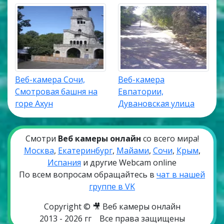
Веб-камера Сочи,
Веб-камера
Смотровая башня на
Евпатории,
горе Ахун
Дувановская улица
Смотри
Веб камеры онлайн
со всего мира!
Москва
,
Екатеринбург
,
Майами
,
Сочи
,
Крым
,
Испания
и другие Webcam online
По всем вопросам обращайтесь в
чат в нашей
группе в VK
Copyright © 🎥 Веб камеры онлайн
2013 - 2026 гг
Все права защищены