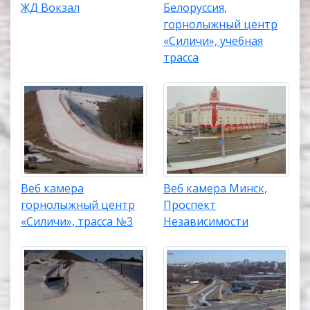
ЖД Вокзал
Белоруссия,
горнолыжный центр
«Силичи», учебная
трасса
Веб камера
Веб камера Минск,
горнолыжный центр
Проспект
«Силичи», трасса №3
Независимости