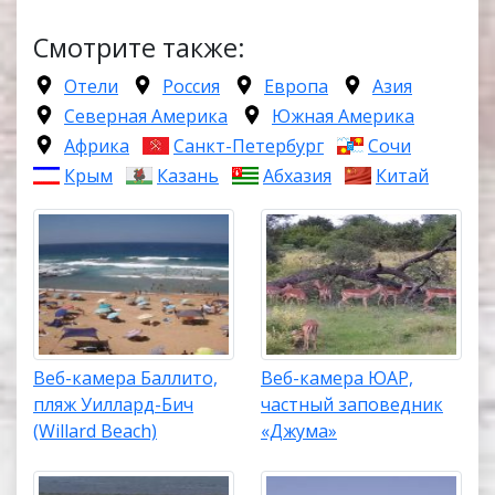
Смотрите также:
Отели
Россия
Европа
Азия
Северная Америка
Южная Америка
Африка
Санкт-Петербург
Сочи
Крым
Казань
Абхазия
Китай
Веб-камера Баллито,
Веб-камера ЮАР,
пляж Уиллард-Бич
частный заповедник
(Willard Beach)
«Джума»