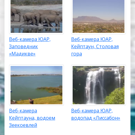
Веб-камера ЮАР,
Веб-камера ЮАР,
Заповедник
Кейптаун, Столовая
«Мадикве»
гора
Веб-камера
Веб-камера ЮАР,
Кейптауна, водоем
водопад «Лиссабон»
Зеекоевлей