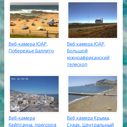
Веб-камера ЮАР,
Веб камера ЮАР,
Побережье Баллито
Большой
южноафриканский
телескоп
Веб-камера
Веб камера Крыма,
Кейптауна, пригород
Судак, Центральный