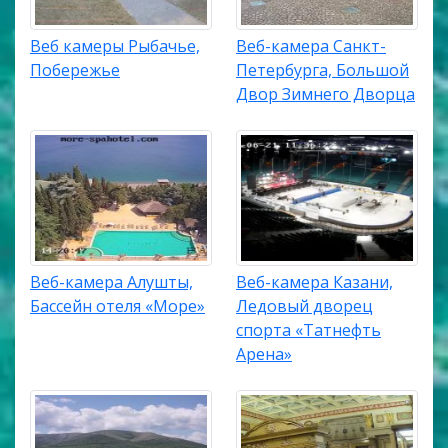
Веб камеры Рыбачье,
Веб-камера Санкт-
Побережье
Петербурга, Большой
Двор Зимнего Дворца
Веб-камера Алушты,
Веб-камера Казани,
Бассейн отеля «Море»
Ледовый дворец
спорта «Татнефть
Арена»