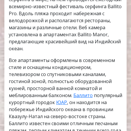
всемирно-известный фестиваль серфинга Ballito
Pro. Вдоль пляжа проходит набережная с
велодорожкой и располагаются рестораны,
магазины и различные отели. Веб камера
установлена в апартаментах Ballito Manor,
предлагающие красивейший вид на Индийский
океан.
Все апартаменты оформлены в современном
стиле и оснащены кондиционером,
телевизором со спутниковыми каналами,
гостиной зоной, полностью оборудованной
кухней, просторной ванной комнатой и
меблированным балконом.
Баллито
популярный
курортный городок
ЮАР
, он находится на
побережье Индийского океана в провинции
Квазулу-Натал на северо-востоке страны.
Баллито известен своими отличным песчаным
пляжам, теплым климатом в течении всего года