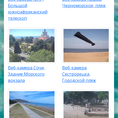
Большой
Черноморское, пляж
южноафриканский
телескоп
Веб-камера Сочи,
Веб-камера
Здание Морского
Сестрорецка,
вокзала
Городской пляж