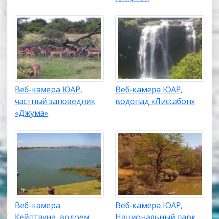
Веб-камера ЮАР,
Веб-камера ЮАР,
частный заповедник
водопад «Лиссабон»
«Джума»
Веб-камера
Веб-камера ЮАР,
Кейптауна, водоем
Национальный парк