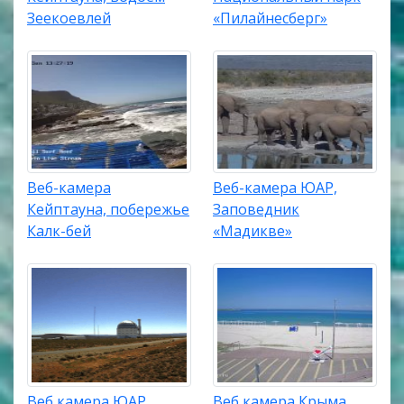
Зеекоевлей
«Пилайнесберг»
Веб-камера
Веб-камера ЮАР,
Кейптауна, побережье
Заповедник
Калк-бей
«Мадикве»
Веб камера ЮАР,
Веб камера Крыма,