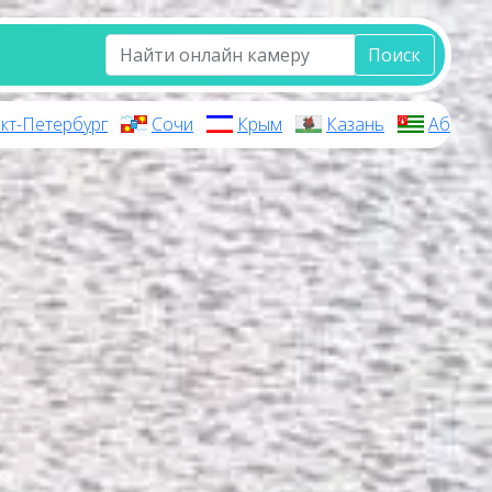
Поиск
кт-Петербург
Сочи
Крым
Казань
Абхази