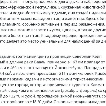
ферс-Дам — популярное место для отдыха и наблюдения
жно-Африканской Республике. Окружённая живописной
стью и водно-болотными угодьями, она создаёт идеал
обитания множества видов птиц и животных. Здесь оби
и фламинго, особенно активные в период размножения.
 плотине можно встретить уток, цапель, а также других
их и болотных птиц. К водоёму нередко приходят жив
что делает это место уникальным для наблюдений за д
административный центр провинции Северный Кейп,
й в долине реки Вааль, примерно в 167 км к западу от
 и в 460 км к юго-западу от Йоханнесбурга. Площадь г
0,4 км², а население превышает 211 тысяч человек. Кимб
ими парками, садами и историческими туристическими
центре города, которые привлекают туристов. Климат 
ый, с жарким и влажным летом (декабрь–февраль) со 
 до +32 °C и сухой, прохладной зимой (июнь–август), с
которой около +18 °C днём. Основные осадки выпадаю