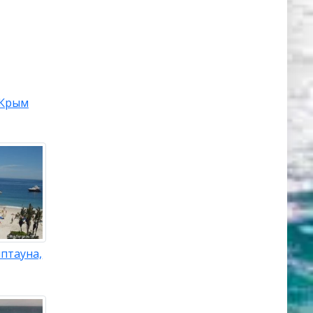
Крым
птауна,