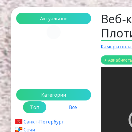
Веб-
Актуальное
Плот
Загрузка...
Камеры онла
✈ Авиабилет
Категории
Топ
Все
Санкт-Петербург
Сочи