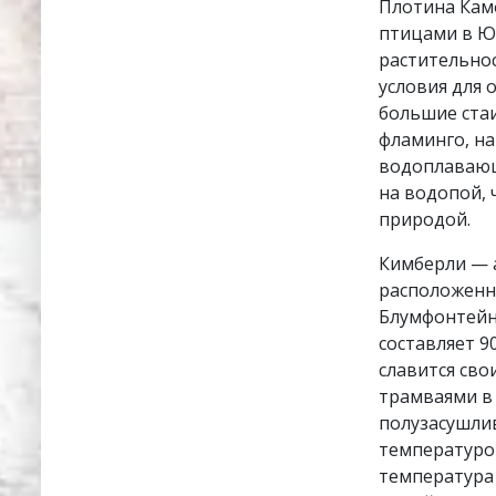
Плотина Кам
птицами в Ю
растительно
условия для 
большие ста
фламинго, на
водоплавающ
на водопой, 
природой.
Кимберли — 
расположенны
Блумфонтейна
составляет 9
славится сво
трамваями в 
полузасушлив
температурой
температура 