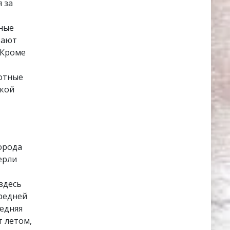
 за
ьные
тают
 Кроме
отные
икой
орода
ерли
здесь
средней
редняя
т летом,