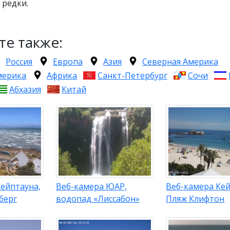
 редки.
те также:
Россия
Европа
Азия
Северная Америка
мерика
Африка
Санкт-Петербург
Сочи
Абхазия
Китай
ейптауна,
Веб-камера ЮАР,
Веб-камера Кей
берг
водопад «Лиссабон»
Пляж Клифтон