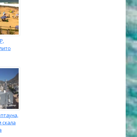
Р,
лито
птауна,
и скала
а