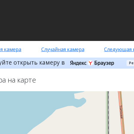
я камера
Случайная камера
Следующая 
уйте открыть камеру в
Ре
ра на карте