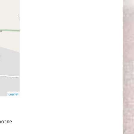
Leaflet
возле