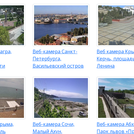
агра,
Веб-камера Санкт-
Веб камера Кр
Петербурга,
Керчь, площад
ти
Васильевский остров
Ленина
Крыма,
Веб-камера Сочи,
Веб-камера Абх
ель
Малый Ахун,
Парк львов «П