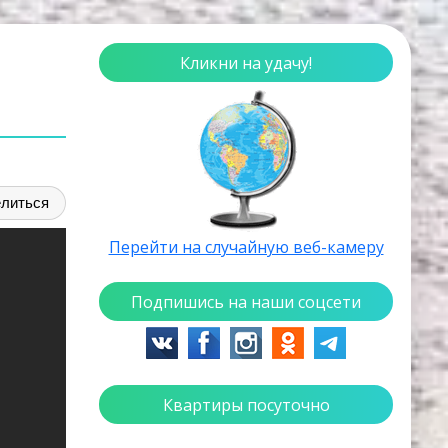
Кликни на удачу!
литься
Перейти на случайную веб-камеру
Подпишись на наши соцсети
Квартиры посуточно