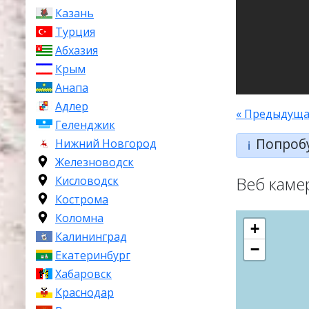
Казань
Турция
Абхазия
Крым
Анапа
Адлер
« Предыдуща
Геленджик
Попроб
Нижний Новгород
ℹ️
Железноводск
Веб каме
Кисловодск
Кострома
Коломна
+
Калининград
−
Екатеринбург
Хабаровск
Краснодар