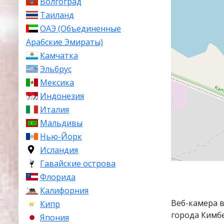
Волгоград
Таиланд
ОАЭ (Объединенные
Арабские Эмираты)
Камчатка
Эльбрус
Мексика
Индонезия
Италия
Мальдивы
Нью-Йорк
Исландия
Гавайские острова
Флорида
Калифорния
Веб-камера 
Кипр
города Кимб
Япония