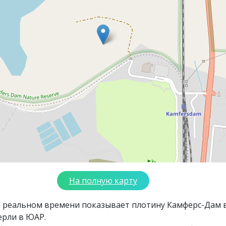
На полную карту
в реальном времени показывает плотину Камферс-Дам 
ерли в ЮАР.