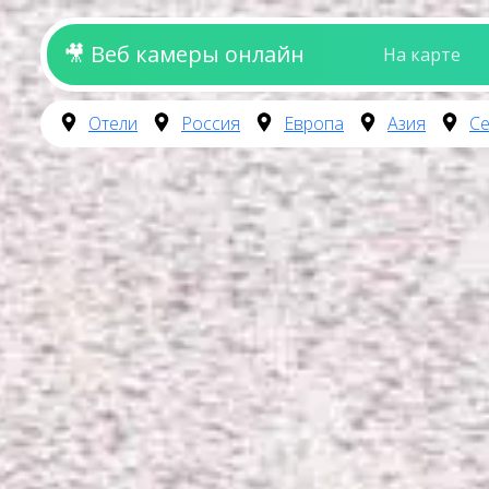
🎥 Веб камеры онлайн
На карте
Отели
Россия
Европа
Азия
Се