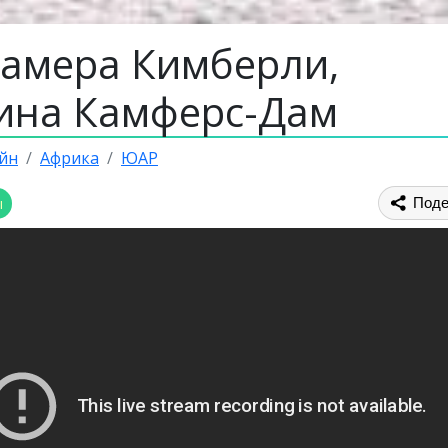
камера Кимберли,
ина Камферс-Дам
йн
Африка
ЮАР
ы
Поде