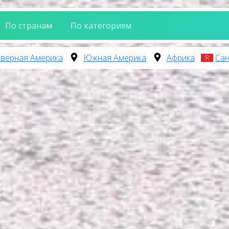
По странам
По категориям
верная Америка
Южная Америка
Африка
Сан