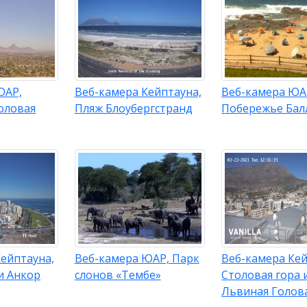
ЮАР,
Веб-камера Кейптауна,
Веб-камера ЮА
оловая
Пляж Блоубергстранд
Побережье Бал
ейптауна,
Веб-камера ЮАР, Парк
Веб-камера Кей
и Анкор
слонов «Тембе»
Столовая гора 
Львиная Голов