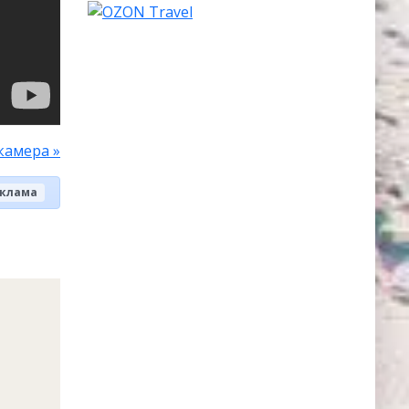
камера »
клама