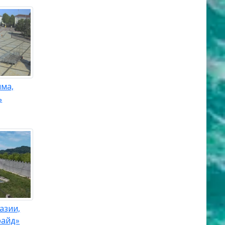
ыма,
ь
азии,
райд»