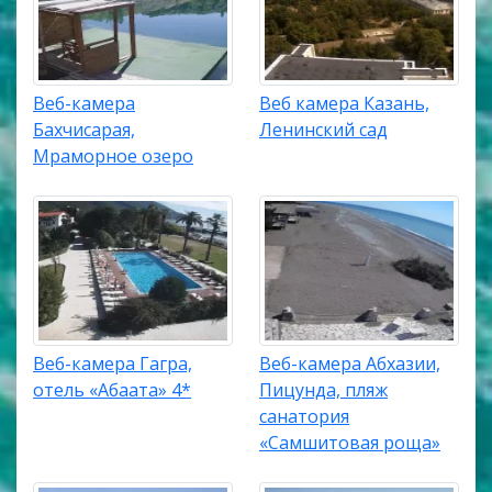
Веб-камера
Веб камера Казань,
Бахчисарая,
Ленинский сад
Мраморное озеро
Веб-камера Гагра,
Веб-камера Абхазии,
отель «Абаата» 4*
Пицунда, пляж
санатория
«Самшитовая роща»