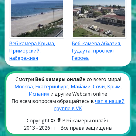
Веб камера Крыма,
Веб-камера Абхазия,
Приморский,
Гудаута, проспект
набережная
Героев
Смотри
Веб камеры онлайн
со всего мира!
Москва
,
Екатеринбург
,
Майами
,
Сочи
,
Крым
,
Испания
и другие Webcam online
По всем вопросам обращайтесь в
чат в нашей
группе в VK
Copyright © 🎥 Веб камеры онлайн
2013 - 2026 гг
Все права защищены