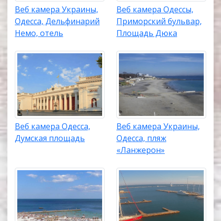
Веб камера Украины,
Веб камера Одессы,
Одесса, Дельфинарий
Приморский бульвар,
Немо, отель
Площадь Дюка
Веб камера Одесса,
Веб камера Украины,
Думская площадь
Одесса, пляж
«Ланжерон»