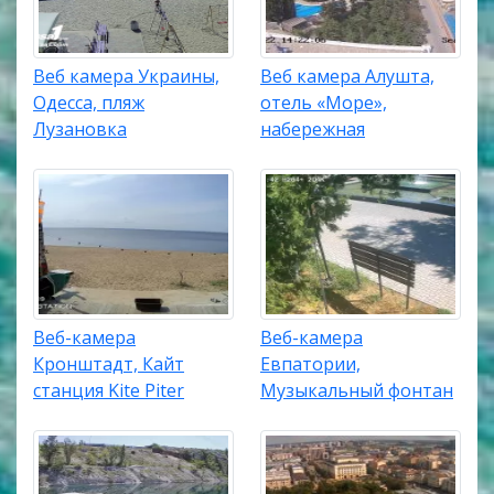
Веб камера Украины,
Веб камера Алушта,
Одесса, пляж
отель «Море»,
Лузановка
набережная
Веб-камера
Веб-камера
Кронштадт, Кайт
Евпатории,
станция Kite Piter
Музыкальный фонтан