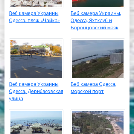
Веб камера Украины,
Веб камера Украины,
Одесса, пляж «Чайка»
Одесса, Яхтклуб и
Воронцовский маяк
Веб камера Украины,
Веб камера Одесса,
Одесса, Дерибасовская
морской порт
улица