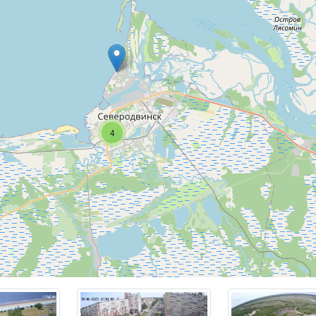
ельска
, в нем проживают около 157 тысяч человек, а его п
1 км². Город носит почетное звание России «Город трудов
в 2016 году он получил статус «Города трудовой доблести и 
расположен в устье судоходной реки Северная Двина, в ме
инский залив Белого моря, в 45 км к северо-западу от Архан
ируется Беломорская военно-морская база, входящая в сос
ота России.
4
ние на этом месте было основано викингами в IX веке, а в 
перешли под власть Великого Новгорода. В 1921 году здес
кой Николо-Корельский монастырь, а поселения вокруг нег
дальнейшего развития современного Северодвинска. В 1936
ю Советской власти здесь был построен судостроительный 
оммуна «Искра» переименовывается в посёлок Судострой. 
ляется официальной датой основания города Северодвинска
Судострой получает статус города и переименовывается в 
 период Великой Отечественной войны город Молотовск
тратегически важным морским портом и военно-морской ба