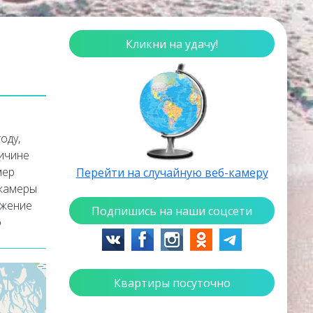
Кликни на удачу!
оду,
личине
мер
Перейти на случайную веб-камеру
 камеры
ажение
Подпишись на наши соцсети
о
нске
Квартиры посуточно
и
России