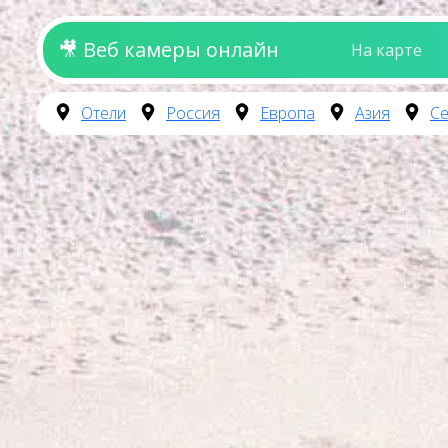
🎥 Веб камеры онлайн
На карте
Отели
Россия
Европа
Азия
Се