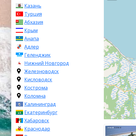
после
Арханг
Казань
составляет 12
Турция
доблести», а 
Абхазия
Крым
Северодвинск 
впадения в Дв
Анапа
В городе баз
Адлер
Северного фл
Геленджик
Нижний Новгород
Первое поселе
Железноводск
данные земли 
основан мужс
Кисловодск
основой для 
Кострома
постановлени
Коломна
этот же год к
Калининград
1936 года яв
Екатеринбург
году посёлок 
Хабаровск
Молотовск. В
Краснодар
становится с