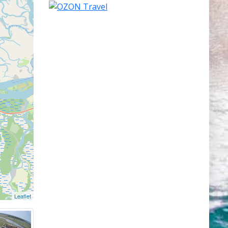
лощадь
ой
славы».
сте ее
гельска.
тав
XII веке
ь был
о стали
 году по
завод. В
31 мая
. В 1938
город
Leaflet
зой