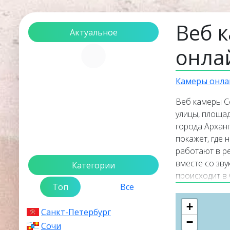
Веб 
Актуальное
онла
Загрузка...
Камеры онла
Веб камеры С
улицы, площа
города Арханг
покажет, где 
работают в р
вместе со зв
Категории
происходит в
Топ
Все
Кратк
+
Санкт-Петербург
−
Северодвинс
Сочи