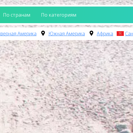
По странам
По категориям
верная Америка
Южная Америка
Африка
Сан