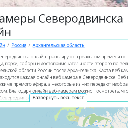
камеры Северодвинска
йн
йн
Россия
Архангельская область
еверодвинска онлайн транслируют в реальном времени пог
ди, парки, соборы и достопримечательности второго по ве
ельской области России после Архангельска. Карта веб ка
находится каждая онлайн веб камера в Северодвинске. Веб
ежиме прямого эфира, а некоторые из них передают изобр
уком. Благодаря онлайн веб-камерам можно посмотреть, чт
Развернуть весь текст
 Северодвинске прямо сейчас.
ая информация о Северодви
к
— это второй по величине город в
Архангельской област