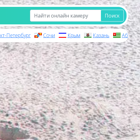
Поиск
кт-Петербург
Сочи
Крым
Казань
Абхази