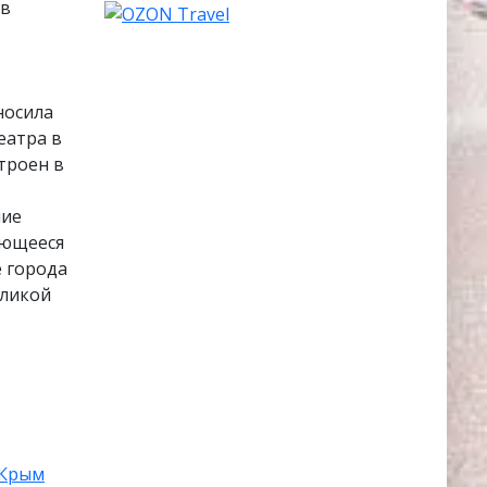
 в
носила
еатра в
троен в
ние
яющееся
 города
еликой
Крым