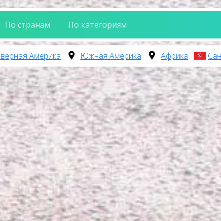
По странам
По категориям
верная Америка
Южная Америка
Африка
Сан