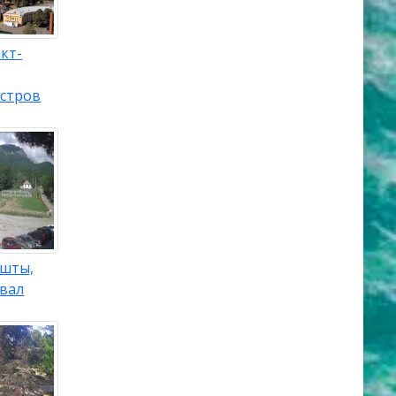
кт-
остров
ушты,
евал