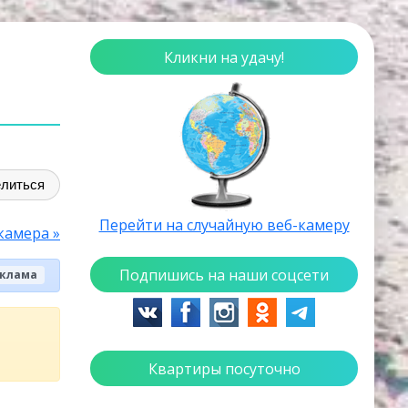
Кликни на удачу!
литься
Перейти на случайную веб-камеру
камера »
Подпишись на наши соцсети
клама
Квартиры посуточно