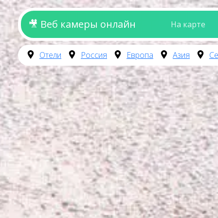
🎥 Веб камеры онлайн
На карте
Отели
Россия
Европа
Азия
Се