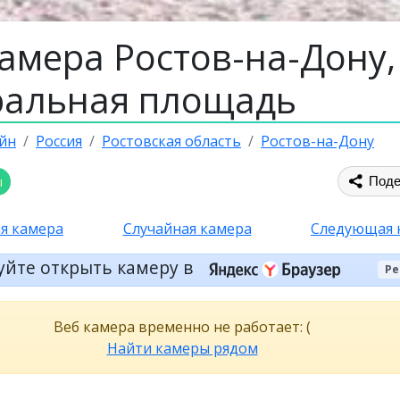
амера Ростов-на-Дону,
ральная площадь
йн
Россия
Ростовская область
Ростов-на-Дону
ы
Поде
я камера
Случайная камера
Следующая 
уйте открыть камеру в
Ре
Веб камера временно не работает: (
Найти камеры рядом