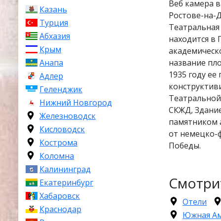
Веб камера 
Казань
Ростове-на-Д
Турция
Театральная
Абхазия
находится в
Крым
академическо
название пл
Анапа
1935 году ее
Адлер
конструктиви
Геленджик
Театральной
Нижний Новгород
СКЖД, Здани
Железноводск
памятником 
Кисловодск
от немецко-
Кострома
Победы.
Коломна
Калининград
Смотри
Екатеринбург
Хабаровск
Отели
Краснодар
Южная А