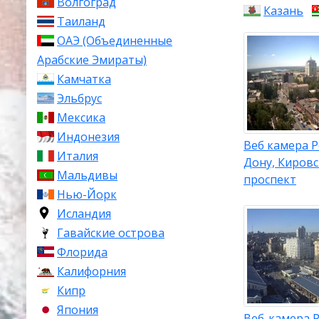
Волгоград
Казань
Таиланд
ОАЭ (Объединенные
Арабские Эмираты)
Камчатка
Эльбрус
Мексика
Индонезия
Веб камера Р
Италия
Дону, Киров
Мальдивы
проспект
Нью-Йорк
Исландия
Гавайские острова
Флорида
Калифорния
Кипр
Япония
Веб-камера Р