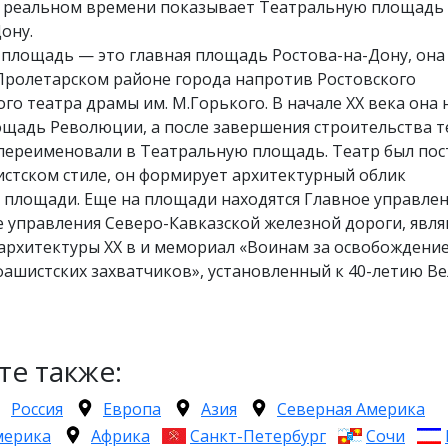
в реальном времени показывает Театральную площадь
ону.
 площадь — это главная площадь Ростова-на-Дону, она
 Пролетарском районе города напротив Ростовского
го театра драмы им. М.Горького. В начале XX века она 
ощадь Революции, а после завершения строительства т
 переименовали в Театральную площадь. Театр был пос
стском стиле, он формирует архитектурный облик
 площади. Еще на площади находятся Главное управле
е управления Северо-Кавказской железной дороги, явл
архитектуры XX в и мемориал «Воинам за освобождение
фашистских захватчиков», установленный к 40-летию В
те также:
Россия
Европа
Азия
Северная Америка
мерика
Африка
Санкт-Петербург
Сочи