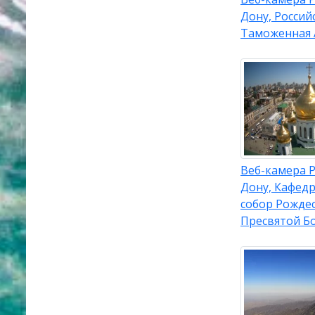
Дону, Россий
Таможенная 
Веб-камера Р
Дону, Кафед
собор Рожде
Пресвятой Б