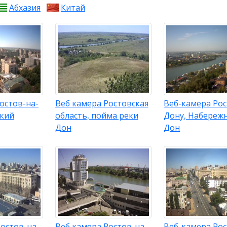
Абхазия
Китай
остов-на-
Веб камера Ростовская
Веб-камера Рос
ский
область, пойма реки
Дону, Набережн
Дон
Дон
остов-на-
Веб камера Ростов-на-
Веб-камера Рос