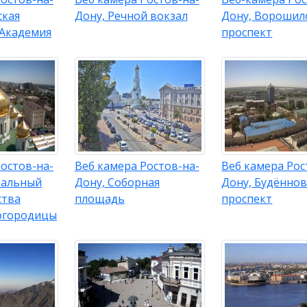
ская
Дону, Речной вокзал
Дону, Ворошил
Академия
проспект
остов-на-
Веб камера Ростов-на-
Веб камера Рос
ральный
Дону, Соборная
Дону, Будённо
ства
площадь
проспект
огородицы