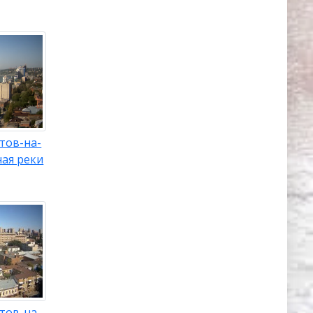
тов-на-
ая реки
тов-на-