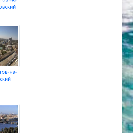
овский
тов-на-
вский