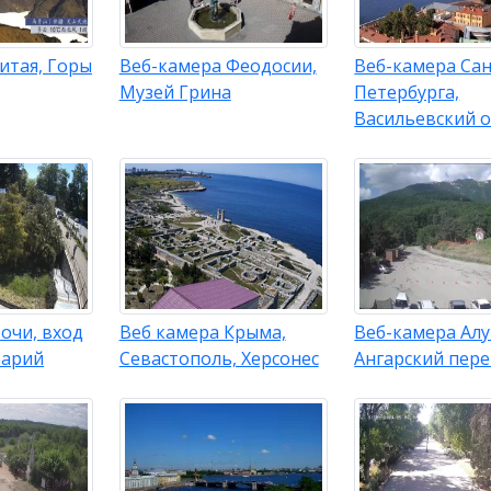
итая, Горы
Веб-камера Феодосии,
Веб-камера Сан
Музей Грина
Петербурга,
Васильевский 
очи, вход
Веб камера Крыма,
Веб-камера Ал
рарий
Севастополь, Херсонес
Ангарский пер