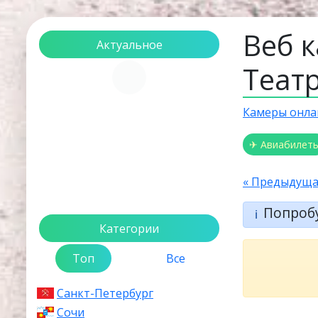
Веб к
Актуальное
Теат
Загрузка...
Камеры онла
✈ Авиабилет
« Предыдуща
Попроб
ℹ️
Категории
Топ
Все
Санкт-Петербург
Сочи