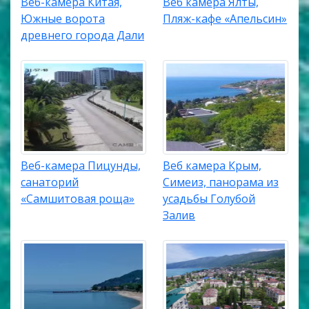
Веб-камера Китая,
Веб камера Ялты,
Южные ворота
Пляж-кафе «Апельсин»
древнего города Дали
Веб-камера Пицунды,
Веб камера Крым,
санаторий
Симеиз, панорама из
«Самшитовая роща»
усадьбы Голубой
Залив