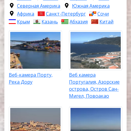
Северная Америка
Южная Америка
Африка
Санкт-Петербург
Сочи
Крым
Казань
Абхазия
Китай
Веб-камера Порту,
Веб камера
Река Дору
Португалия, Азорские
острова, Остров Сан-
Мигел, Повоакао