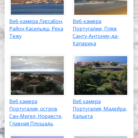
Веб-камера Лиссабон,
Веб-камера
Район Касильяш, Река
Португалии, Пляж
Тежу
Санту-Антониу-да-
Капарика
Веб камера
Веб камера
Португалия, остров
Португалия, Мадейра,
Сан-Мигел, Нордесте,
Кальета
Главная Площадь