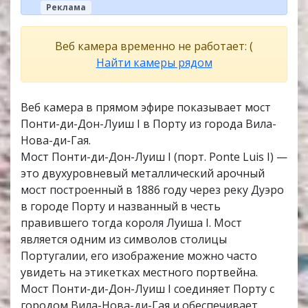
Реклама
Веб камера временно не работает: (
Найти камеры рядом
Веб камера в прямом эфире показывает мост
Понти-ди-Дон-Луиш I в Порту из города Вила-
Нова-ди-Гая.
Мост Понти-ди-Дон-Луиш I (порт. Ponte Luis I) —
это двухуровневый металлический арочный
мост построенный в 1886 году через реку Дуэро
в городе Порту и названный в честь
правившего тогда короля Луиша I. Мост
является одним из символов столицы
Португалии, его изображение можно часто
увидеть на этикетках местного портвейна.
Мост Понти-ди-Дон-Луиш I соединяет Порту с
городом Вила-Нова-ди-Гая и обеспечивает