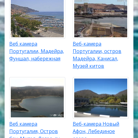
Веб камера
Веб-камера
Португалии, Мадейра,
Португалии, остров
Фуншал, набережная
Мадейра, Канисал,
Музей китов
Веб камера
Веб-камера Новый
Португалия, Остров
Афон, Лебединое