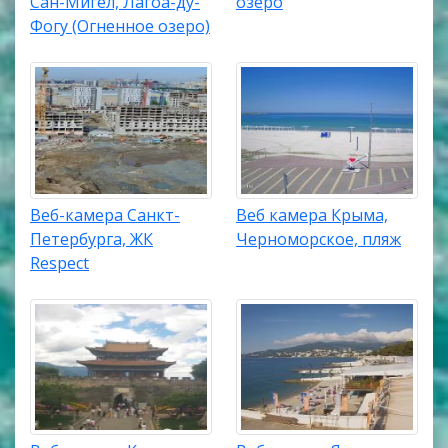
Сан-Мигел, Лагоа-ду-
озеро
Фогу (Огненное озеро)
Веб-камера Санкт-
Веб камера Крыма,
Петербурга, ЖК
Черноморское, пляж
Respect