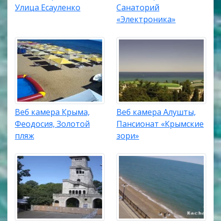
Улица Есауленко
Санаторий
«Электроника»
Веб камера Крыма,
Веб камера Алушты,
Феодосия, Золотой
Пансионат «Крымские
пляж
зори»