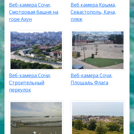
Веб-камера Сочи,
Веб камера Крыма,
Смотровая башня на
Севастополь, Кача,
горе Ахун
пляж
Веб-камера Сочи,
Веб-камера Сочи,
Строительный
Площадь Флага
переулок