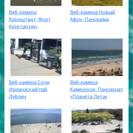
Веб-камера
Веб-камера Новый
Кронштадт, Форт
Афон, Панорама
Константин
Веб-камера Сочи,
Веб-камера
Ирландский паб
Каменское, Пансионат
Дублин
«Планета Лета»