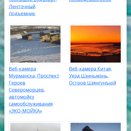
Ленточный
подъемник
Веб-камера
Веб-камера Китая,
Мурманска, Проспект
Уезд Цзиньмэнь,
Героев
Остров Цзянгунъюй
Североморцев,
автомойку
самообслуживания
«ЭКО-МОЙКА»