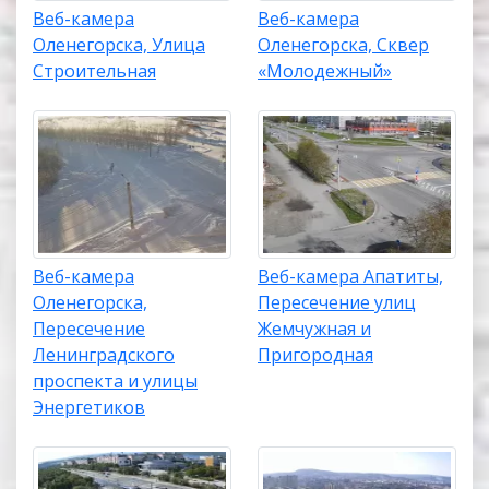
Веб-камера
Веб-камера
Оленегорска, Улица
Оленегорска, Cквер
Строительная
«Молодежный»
Веб-камера
Веб-камера Апатиты,
Оленегорска,
Пересечение улиц
Пересечение
Жемчужная и
Ленинградского
Пригородная
проспекта и улицы
Энергетиков