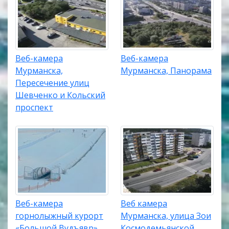
Веб-камера
Веб-камера
Мурманска,
Мурманска, Панорама
Пересечение улиц
Шевченко и Кольский
проспект
Веб-камера
Веб камера
горнолыжный курорт
Мурманска, улица Зои
«Большой Вудъявр»,
Космодемьянской