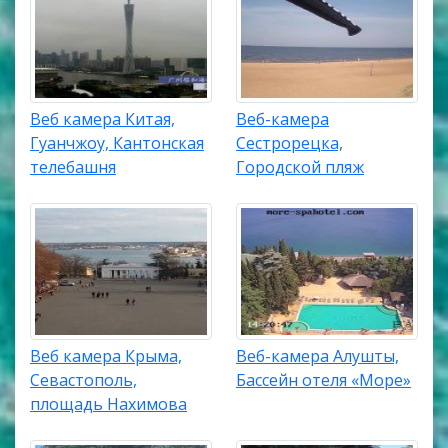
Веб камера Китая,
Веб-камера
Гуанчжоу, Кантонская
Сестрорецка,
телебашня
Городской пляж
Веб камера Крыма,
Веб-камера Алушты,
Севастополь,
Бассейн отеля «Море»
площадь Нахимова