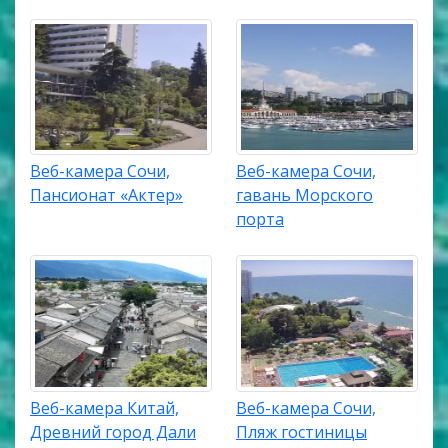
Веб-камера Сочи,
Веб-камера Сочи,
Пансионат «Актер»
гавань Морского
порта
Веб-камера Китай,
Веб-камера Сочи,
Древний город Дали
Пляж гостиницы