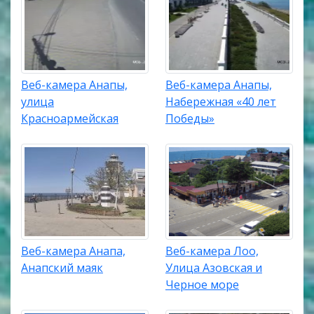
Веб-камера Анапы,
Веб-камера Анапы,
улица
Набережная «40 лет
Красноармейская
Победы»
Веб-камера Анапа,
Веб-камера Лоо,
Анапский маяк
Улица Азовская и
Черное море