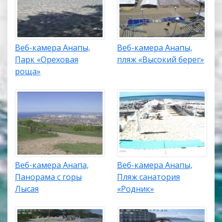
Веб-камера Анапы,
Веб-камера Анапы,
Парк «Ореховая
пляж «Высокий берег»
роща»
Веб-камера Анапа,
Веб-камера Анапы,
Панорама с горы
Пляж санатория
Лысая
«Родник»