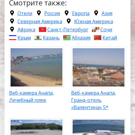
Смотрите также:
Отели
Россия
Европа
Азия
Северная Америка
Южная Америка
Африка
Санкт-Петербург
Сочи
Крым
Казань
Абхазия
Китай
Веб-камера Анапа,
Веб-камера Анапа,
Лечебный пляж
Гранд-отель
«Валентина» 5*