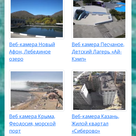
Веб-камера Новый
Веб камера Песчаное,
Афон, Лебединое
Детский Лагерь «Ай-
озеро
Кэмп»
Веб камера Крыма,
Веб-камера Казань,
Феодосия, морской
Жилой квартал
порт
«Сиберово»