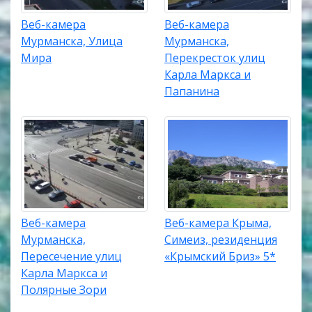
Веб-камера
Веб-камера
Мурманска, Улица
Мурманска,
Мира
Перекресток улиц
Карла Маркса и
Папанина
Веб-камера
Веб-камера Крыма,
Мурманска,
Симеиз, резиденция
Пересечение улиц
«Крымский Бриз» 5*
Карла Маркса и
Полярные Зори