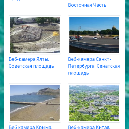
Восточная Часть
Веб-камера Ялты,
Веб-камера Санкт-
Советская площадь
Петербурга, Сенатская
площадь
Веб камера Крыма,
Веб-камера Китая,