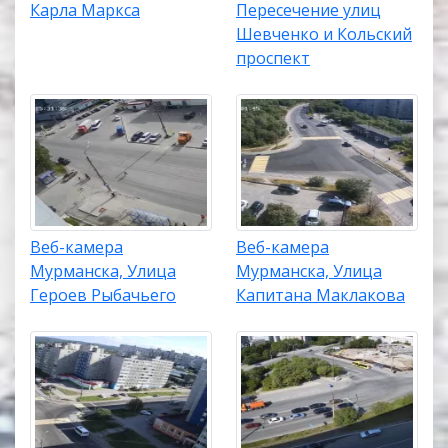
Карла Маркса
Пересечение улиц
Шевченко и Кольский
проспект
Веб-камера
Веб-камера
Мурманска, Улица
Мурманска, Улица
Героев Рыбачьего
Капитана Маклакова