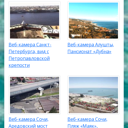
Веб-камера Санкт-
Веб-камера Алушты,
Петербурга, вид с
Пансионат «Дубна»
Петропавловской
крепости
Веб-камера Сочи,
Веб-камера Сочи,
Аредовский мост
Пляж «Маяк»,