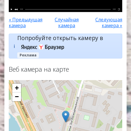
0:00
0:00
« Предыдущая
Случайная
Следующая
камера
камера
камера »
Попробуйте открыть камеру в
ℹ️
Реклама
Веб камера на карте
+
−