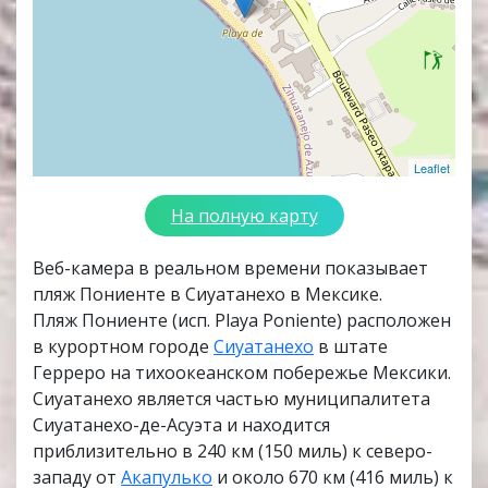
Leaflet
На полную карту
Веб-камера в реальном времени показывает
пляж Пониенте в Сиуатанехо в Мексике.
Пляж Пониенте (исп. Playa Poniente) расположен
в курортном городе
Сиуатанехо
в штате
Герреро на тихоокеанском побережье Мексики.
Сиуатанехо является частью муниципалитета
Сиуатанехо-де-Асуэта и находится
приблизительно в 240 км (150 миль) к северо-
западу от
Акапулько
и около 670 км (416 миль) к