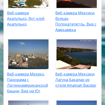
Веб-камера
Веб-камера Мексики,
Акапулько, Яхт-клуб
Вулкан
Акапулько
Попокатепетль, Вид с
Амекамека
Веб-камера Мехико,
Веб-камера Мексики,
Панорама с
Лагуна Бакалар из
Латиноамериканской
отеля Amainah Bacalar
башни, Вид на Юг