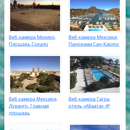
Веб-камера Мехико,
Веб-камера Мексики,
Площадь Сокало
Панорама Сан-Карлос
Веб камера Мексики,
Веб-камера Гагра,
Дуранго, Главная
отель «Абаата» 4*
площадь