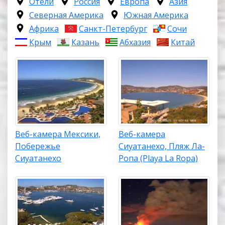
Отели
Россия
Европа
Азия
Северная Америка
Южная Америка
Африка
Санкт-Петербург
Сочи
Крым
Казань
Абхазия
Китай
Веб-камера Мексики,
Веб-камера
Побережье
Сиуатанехо, Пляж Ла-
Сиуатанехо
Ропа (Playa La Ropa)