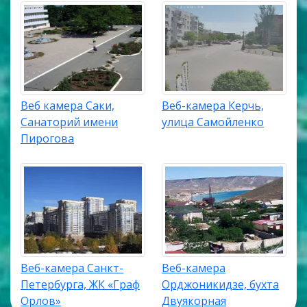
Веб камера Саки,
Веб-камера Керчь,
Санаторий имени
улица Самойленко
Пирогова
Веб-камера Санкт-
Веб-камера
Петербурга, ЖК «Граф
Орджоникидзе, бухта
Орлов»
Двуякорная