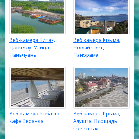
Веб-камера Китая,
Веб камера Крыма,
Цанчжоу, Улица
Новый Свет,
Наньчуань
Панорама
Веб-камера Рыбачье,
Веб камера Крыма,
кафе Веранда
Алушта, Площадь
Советская