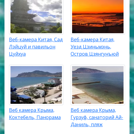
Веб-камера Китая, Сад
Веб-камера Китая,
Лэйцуй и павильон
Уезд Цзиньмэнь,
Цуйхуа
Остров Цзянгунъюй
Веб камера Крыма,
Веб камера Крыма,
Коктебель, Панорама
Гурзуф, санаторий Ай-
Даниль, пляж