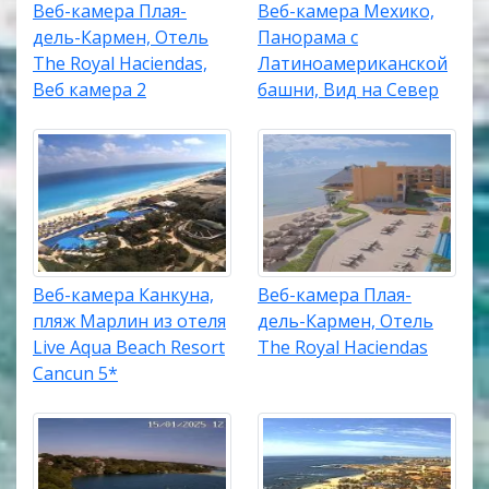
Веб-камера Плая-
Веб-камера Мехико,
дель-Кармен, Отель
Панорама с
The Royal Haciendas,
Латиноамериканской
Веб камера 2
башни, Вид на Север
Веб-камера Канкуна,
Веб-камера Плая-
пляж Марлин из отеля
дель-Кармен, Отель
Live Aqua Beach Resort
The Royal Haciendas
Cancun 5*