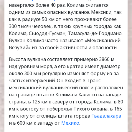
извергался более 40 раз. Колима считается
одним из самых опасных вулканов Мексики, так
как в радиусе 50 км от него проживают более
300 тысяч человек, в таких крупных городах как
Колима, Сьюдад-Гусман, Тамасула-де-Гордиано.
Вулкан Колима часто называют «Мексиканский
Везувий» из-за своей активности и опасности.
Высота вулкана составляет примерно 3860 м
над уровнем моря, а его кратер имеет диаметр
около 300 м и регулярно изменяет форму из-за
частых извержений. Он входит в Транс-
мексиканский вулканический пояс и расположен
на границе штатов Колима и Халиско на западе
страны, в 125 км к северу от города Колима, в 80
км к востоку от побережья Тихого океана, в 165
км к югу от столицы штата города
Гвадалахара
и в 600 км к западу от
Мехико
.