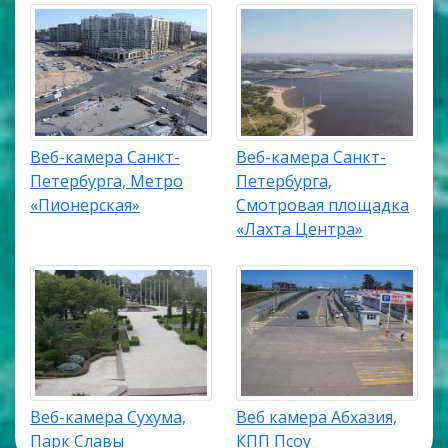
Веб-камера Санкт-
Веб-камера Санкт-
Петербурга, Метро
Петербурга,
«Пионерская»
Смотровая площадка
«Лахта Центра»
Веб-камера Сухума,
Веб камера Абхазия,
Парк Славы
КПП Псоу