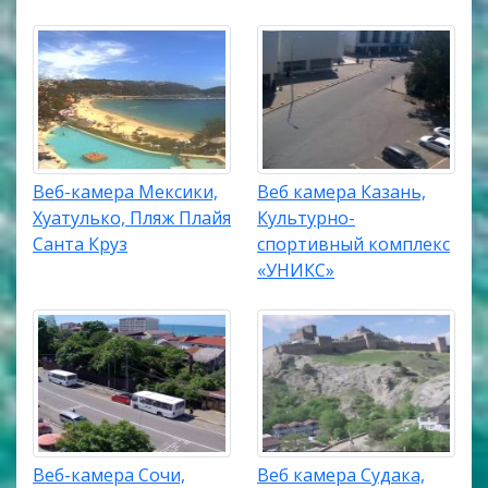
Веб-камера Мексики,
Веб камера Казань,
Хуатулько, Пляж Плайя
Культурно-
Санта Круз
спортивный комплекс
«УНИКС»
Веб-камера Сочи,
Веб камера Судака,