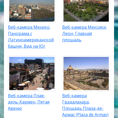
Веб-камера Мехико,
Веб-камера Мексики,
Панорама с
Леон, Главная
Латиноамериканской
площадь
башни, Вид на Юг
Веб-камера Плая-
Веб-камера
дель-Кармен, Пятая
Гвадалахара,
Авеню
Площадь Плаза-де-
Армас (Plaza de Armas)