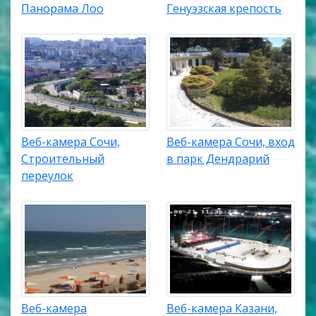
Панорама Лоо
Генуэзская крепость
Веб-камера Сочи,
Веб-камера Сочи, вход
Строительный
в парк Дендрарий
переулок
Веб-камера
Веб-камера Казани,