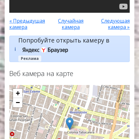
« Предыдущая
Случайная
Следующая
камера
камера
камера »
Попробуйте открыть камеру в
ℹ️
Реклама
Веб камера на карте
+
−