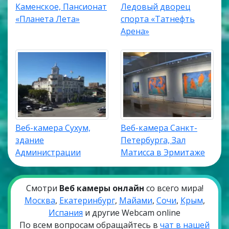
Каменское, Пансионат
Ледовый дворец
«Планета Лета»
спорта «Татнефть
Арена»
Веб-камера Сухум,
Веб-камера Санкт-
здание
Петербурга, Зал
Администрации
Матисса в Эрмитаже
Смотри
Веб камеры онлайн
со всего мира!
Москва
,
Екатеринбург
,
Майами
,
Сочи
,
Крым
,
Испания
и другие Webcam online
По всем вопросам обращайтесь в
чат в нашей