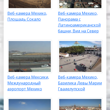
Веб-камера Мехико,
Веб-камера Мехико,
Площадь Сокало
Панорама с
Латиноамериканской
башни, Вид на Север
Веб-камера Мексики,
Веб-камера Мехико,
Международный
Базилика Девы Марии
аэропорт Мехико
Гваделупской